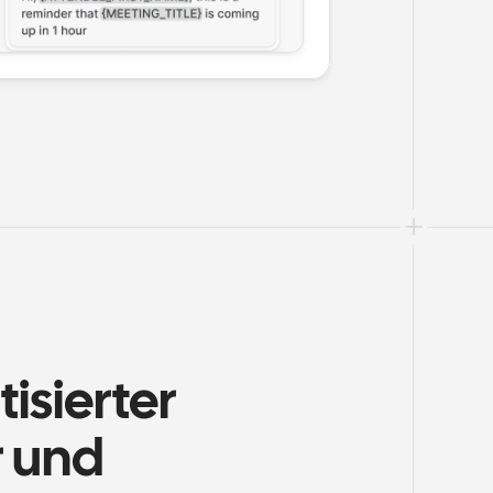
sierter 
 und 