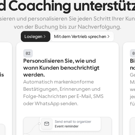
d Coaching unterstüt
ieren und personalisieren Sie jeden Schritt Ihrer Kun
von der Buchung bis zur Nachverfolgung.
Loslegen
Mit dem Vertrieb sprechen
02
0
Personalisieren Sie, wie und 
B
wann Kunden benachrichtigt 
n
s 
werden.
Ge
Automatisch markenkonforme 
Ma
Bestätigungen, Erinnerungen und 
we
Folge-Nachrichten per E-Mail, SMS 
je
oder WhatsApp senden.
fü