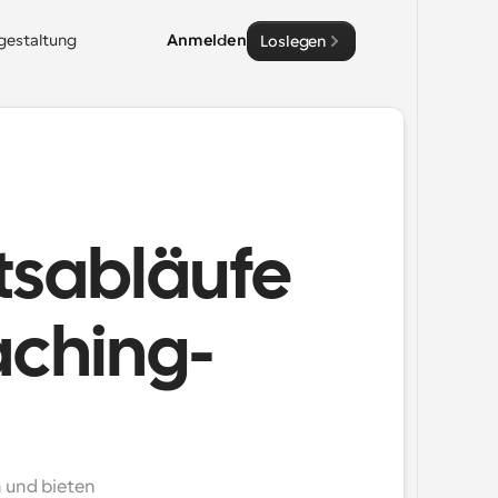
sgestaltung
Anmelden
Loslegen
tsabläufe
aching-
und bieten 