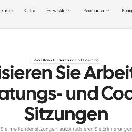
erprise
Cal.ai
Entwickler
Ressourcen
Prei
Workflows für Beratung und Coaching
sieren Sie Arbei
ratungs- und Co
Sitzungen
Sie Ihre Kundensitzungen, automatisieren Sie Erinnerungen 