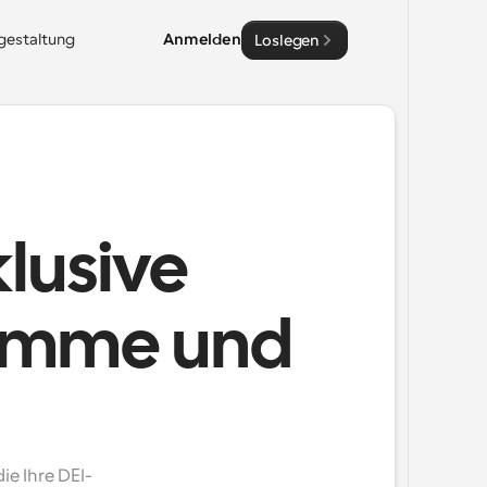
sgestaltung
Anmelden
Loslegen
klusive
ramme und
e Ihre DEI-