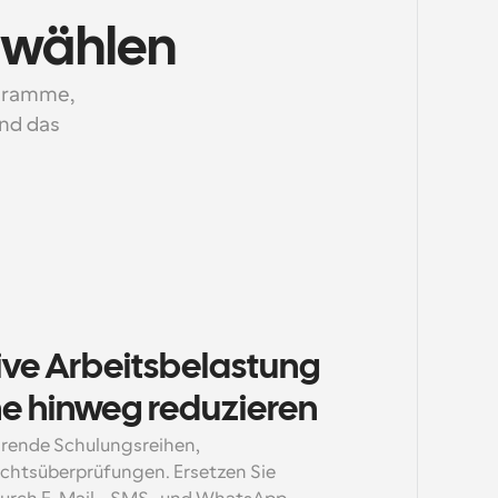
 wählen
gramme, 
nd das 
ive Arbeitsbelastung 
 hinweg reduzieren
rende Schulungsreihen, 
ichtsüberprüfungen. Ersetzen Sie 