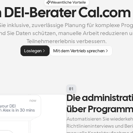
Wesentliche Vorteile
DEI-Berater Cal.com
Sie inklusive, zuverlässige Planung für komplexe Pro
d Sie Daten schützen, manuelle Arbeit reduzieren u
Teilnehmererlebnis verbessern.
Loslegen
Mit dem Vertrieb sprechen
01
Die administrat
über Programme
Automatisieren Sie wiederkeh
Richtlinieninterviews und Ber