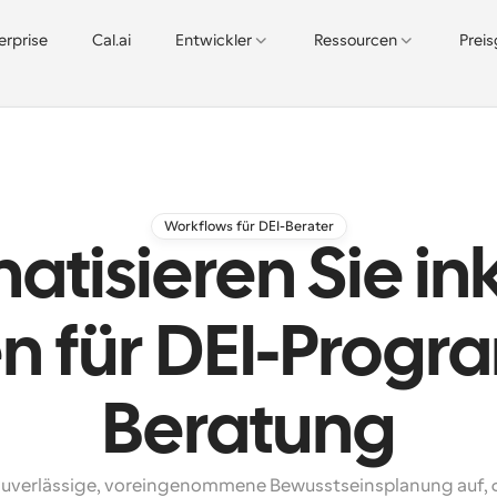
erprise
Cal.ai
Entwickler
Ressourcen
Prei
Workflows für DEI-Berater
tisieren Sie in
n für DEI-Prog
Beratung
zuverlässige, voreingenommene Bewusstseinsplanung auf, di