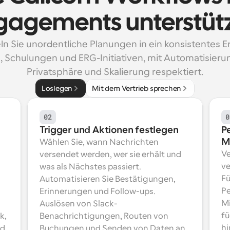
gagements unterstüt
 Sie unordentliche Planungen in ein konsistentes Erl
, Schulungen und ERG-Initiativen, mit Automatisierung
Privatsphäre und Skalierung respektiert.
Loslegen
Mit dem Vertrieb sprechen
02
0
Trigger und Aktionen festlegen
Pe
M
Wählen Sie, wann Nachrichten 
Ve
versendet werden, wer sie erhält und 
ve
was als Nächstes passiert. 
Fü
Automatisieren Sie Bestätigungen, 
Pe
Erinnerungen und Follow-ups. 
Mi
Auslösen von Slack-
fü
, 
Benachrichtigungen, Routen von 
hi
d 
Buchungen und Senden von Daten an 