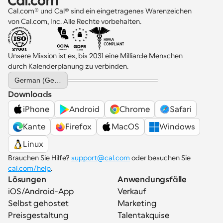
Cal.com® und Cal® sind ein eingetragenes Warenzeichen 
von Cal.com, Inc. Alle Rechte vorbehalten.
Unsere Mission ist es, bis 2031 eine Milliarde Menschen 
durch Kalenderplanung zu verbinden.
Select Language
German (Germany)
Downloads
iPhone
Android
Chrome
Safari
Kante
Firefox
MacOS
Windows
Linux
Brauchen Sie Hilfe? 
support@cal.com
 oder besuchen Sie 
cal.com/help
.
Lösungen
Anwendungsfälle
iOS/Android-App
Verkauf
Selbst gehostet
Marketing
Preisgestaltung
Talentakquise