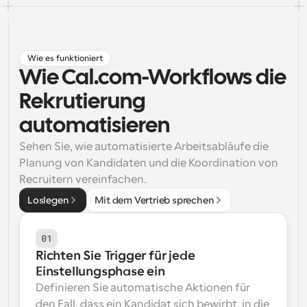
Arbeitsabläufe
Automatisieren Sie die Planung und Erinnerungen
Wie es funktioniert
Blog
Wie Cal.com-Workflows die 
Bleiben Sie auf dem Laufenden über die neuesten 
Nachrichten und Updates.
Rekrutierung 
Supercharged Planung mit KI-gestützten Anrufen
Sofortige Besprechungen
automatisieren
Treffen Sie sich in wenigen Minuten mit Kunden
Sehen Sie, wie automatisierte Arbeitsabläufe die 
Planung von Kandidaten und die Koordination von 
Dynamische Gruppenlinks
Recruitern vereinfachen.
Nahtlos Meetings mit mehreren Personen buchen
Loslegen
Mit dem Vertrieb sprechen
Webhooks
Erhalten Sie eine Benachrichtigung, wenn etwas 
01
passiert
Richten Sie Trigger für jede 
Einstellungsphase ein
Definieren Sie automatische Aktionen für 
den Fall, dass ein Kandidat sich bewirbt, in die 