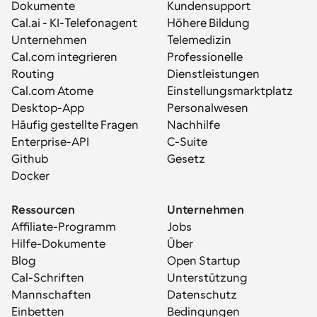
Dokumente
Kundensupport
Cal.ai - KI-Telefonagent
Höhere Bildung
Unternehmen
Telemedizin
Cal.com integrieren
Professionelle 
Routing
Dienstleistungen
Cal.com Atome
Einstellungsmarktplatz
Desktop-App
Personalwesen
Häufig gestellte Fragen
Nachhilfe
Enterprise-API
C-Suite
Github
Gesetz
Docker
Ressourcen
Unternehmen
Affiliate-Programm
Jobs
Hilfe-Dokumente
Über
Blog
Open Startup
Cal-Schriften
Unterstützung
Mannschaften
Datenschutz
Einbetten
Bedingungen