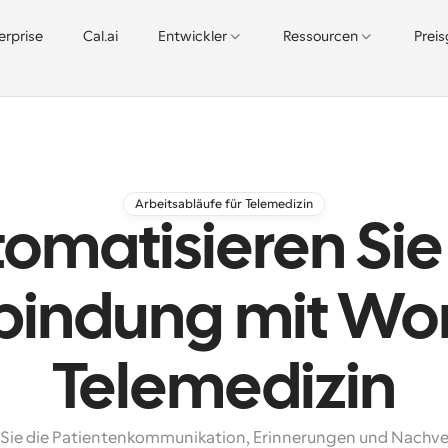
erprise
Cal.ai
Entwickler
Ressourcen
Prei
Arbeitsabläufe für Telemedizin
omatisieren Sie
bindung mit Wor
Telemedizin
Sie die Patientenkommunikation, Erinnerungen und Nachve