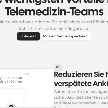
Telemedizin-Teams
erte Workflows bringen Zuverlässigkeit und Effizienz
Schritt Ihrer virtuellen Pflegereise.
Loslegen
Mit dem Vertrieb sprechen
01
Reduzieren Sie 
verspätete Ank
Automatisierte Erinnerungen 
sicher, dass die Patienten sic
und diese wahrnehmen – was d