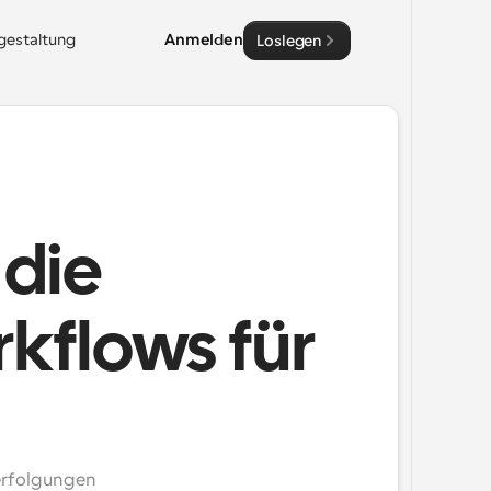
sgestaltung
Anmelden
Loslegen
 die
kflows für
rfolgungen 