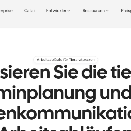
erprise
Cal.ai
Entwickler
Ressourcen
Prei
Arbeitsabläufe für Tierarztpraxen
ieren Sie die tie
minplanung und
enkommunikatio