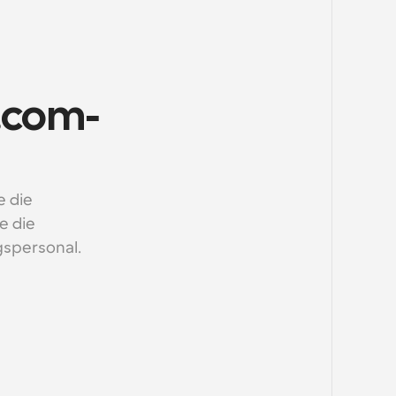
.com-
 die 
 die 
spersonal.