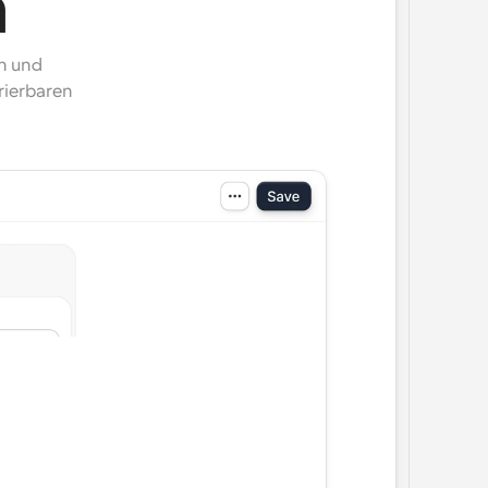
n
n und 
rierbaren 