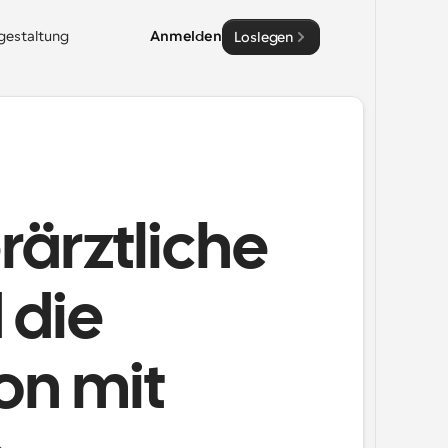
sgestaltung
Anmelden
Loslegen
rärztliche
 die
n mit