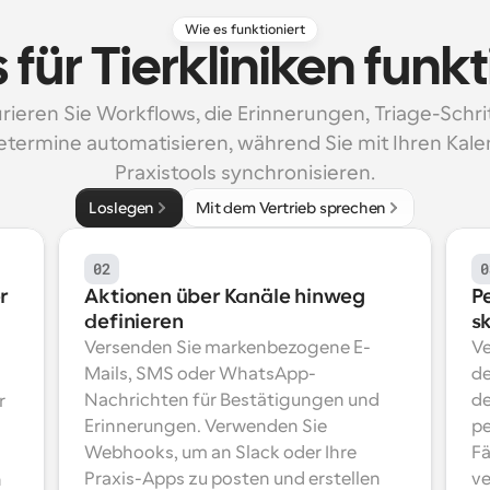
Wie es funktioniert
 für Tierkliniken funkt
rieren Sie Workflows, die Erinnerungen, Triage-Schrit
termine automatisieren, während Sie mit Ihren Kale
Praxistools synchronisieren.
Loslegen
Mit dem Vertrieb sprechen
02
0
r
Aktionen über Kanäle hinweg 
Pe
definieren
s
Versenden Sie markenbezogene E-
Ve
Mails, SMS oder WhatsApp-
de
Nachrichten für Bestätigungen und 
de
 
Erinnerungen. Verwenden Sie 
pe
Webhooks, um an Slack oder Ihre 
Fä
Praxis-Apps zu posten und erstellen 
ve
 