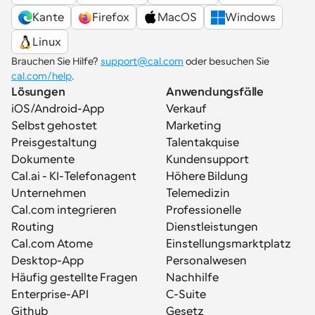
Kante
Firefox
MacOS
Windows
Linux
Brauchen Sie Hilfe? 
support@cal.com
 oder besuchen Sie 
cal.com/help
.
Lösungen
Anwendungsfälle
iOS/Android-App
Verkauf
Selbst gehostet
Marketing
Preisgestaltung
Talentakquise
Dokumente
Kundensupport
Cal.ai - KI-Telefonagent
Höhere Bildung
Unternehmen
Telemedizin
Cal.com integrieren
Professionelle 
Routing
Dienstleistungen
Cal.com Atome
Einstellungsmarktplatz
Desktop-App
Personalwesen
Häufig gestellte Fragen
Nachhilfe
Enterprise-API
C-Suite
Github
Gesetz