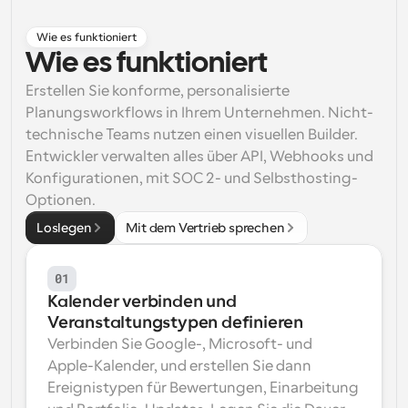
Arbeitsabläufe
Wie es funktioniert
Automatisieren Sie die Planung und Erinnerungen
Wie es funktioniert
Blog
Erstellen Sie konforme, personalisierte 
Bleiben Sie auf dem Laufenden über die neuesten 
Planungsworkflows in Ihrem Unternehmen. Nicht-
Nachrichten und Updates.
technische Teams nutzen einen visuellen Builder. 
Supercharged Planung mit KI-gestützten Anrufen
Entwickler verwalten alles über API, Webhooks und 
Sofortige Besprechungen
Konfigurationen, mit SOC 2- und Selbsthosting-
Treffen Sie sich in wenigen Minuten mit Kunden
Optionen.
Dynamische Gruppenlinks
Loslegen
Mit dem Vertrieb sprechen
Nahtlos Meetings mit mehreren Personen buchen
01
Webhooks
Kalender verbinden und 
Erhalten Sie eine Benachrichtigung, wenn etwas 
passiert
Veranstaltungstypen definieren
Verbinden Sie Google-, Microsoft- und 
Apple-Kalender, und erstellen Sie dann 
Ereignistypen für Bewertungen, Einarbeitung 