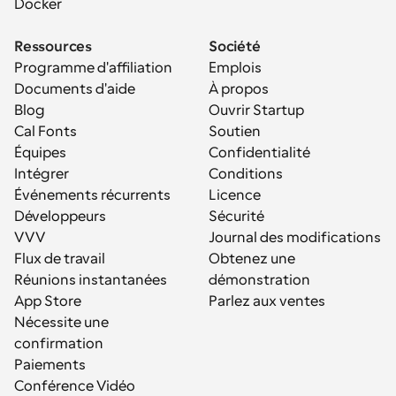
Docker
Ressources
Société
Programme d'affiliation
Emplois
Documents d'aide
À propos
Blog
Ouvrir Startup
Cal Fonts
Soutien
Équipes
Confidentialité
Intégrer
Conditions
Événements récurrents
Licence
Développeurs
Sécurité
VVV
Journal des modifications
Flux de travail
Obtenez une 
Réunions instantanées
démonstration
App Store
Parlez aux ventes
Nécessite une 
confirmation
Paiements
Conférence Vidéo