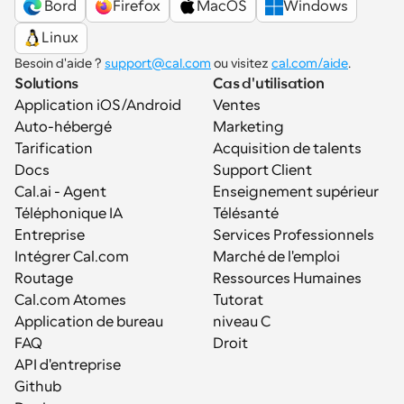
 Bord
Firefox
MacOS
Windows
Linux
Besoin d'aide ? 
support@cal.com
 ou visitez 
cal.com/aide
.
Solutions
Cas d'utilisation
Application iOS/Android
Ventes
Auto-hébergé
Marketing
Tarification
Acquisition de talents
Docs
Support Client
Cal.ai - Agent 
Enseignement supérieur
Téléphonique IA
Télésanté
Entreprise
Services Professionnels
Intégrer Cal.com
Marché de l'emploi
Routage
Ressources Humaines
Cal.com Atomes
Tutorat
Application de bureau
niveau C
FAQ
Droit
API d'entreprise
Github