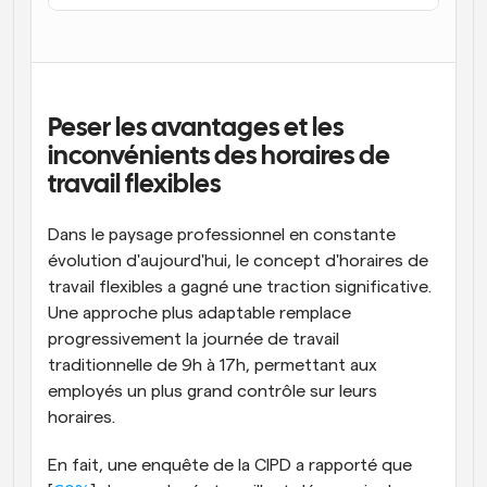
Flux de travail
Automatiser la planification et les rappels
Blog
Restez à jour avec les dernières nouvelles et mises à 
Peser les avantages et les 
Programmation surpuissante avec des appels 
jour
alimentés par l'IA
inconvénients des horaires de 
travail flexibles
Réunions instantanées
Rencontrez des clients en quelques minutes
Dans le paysage professionnel en constante 
Liens de groupe dynamique
évolution d'aujourd'hui, le concept d'horaires de 
Réservez facilement des réunions avec plusieurs 
travail flexibles a gagné une traction significative. 
personnes
Une approche plus adaptable remplace 
progressivement la journée de travail 
Webhooks
traditionnelle de 9h à 17h, permettant aux 
Soyez informé lorsque quelque chose se passe
employés un plus grand contrôle sur leurs 
horaires.
En fait, une enquête de la CIPD a rapporté que 