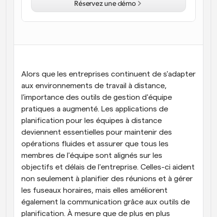
Réservez une démo
Flux de travail
Automatiser la planification et les rappels
Blog
Restez à jour avec les dernières nouvelles et mises à 
Programmation surpuissante avec des appels 
jour
alimentés par l'IA
Alors que les entreprises continuent de s'adapter 
Réunions instantanées
aux environnements de travail à distance, 
Rencontrez des clients en quelques minutes
l'importance des outils de gestion d'équipe 
pratiques a augmenté. Les applications de 
Liens de groupe dynamique
planification pour les équipes à distance 
Réservez facilement des réunions avec plusieurs 
deviennent essentielles pour maintenir des 
personnes
opérations fluides et assurer que tous les 
Webhooks
membres de l'équipe sont alignés sur les 
Soyez informé lorsque quelque chose se passe
objectifs et délais de l'entreprise. Celles-ci aident 
non seulement à planifier des réunions et à gérer 
les fuseaux horaires, mais elles améliorent 
également la communication grâce aux outils de 
planification. À mesure que de plus en plus 