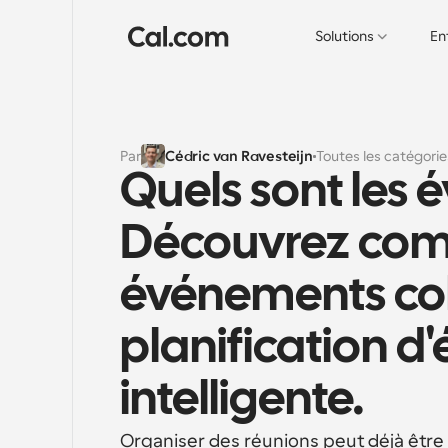
Solutions
En
Par
Cédric van Ravesteijn
Toutes les catégorie
Quels sont les é
Découvrez comme
événements coll
planification d'
intelligente.
Organiser des réunions peut déjà être u