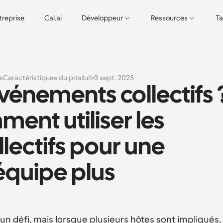
treprise
Cal.ai
Développeur
Ressources
Ta
s
Caractéristiques du produit
3 sept. 2025
vénements collectifs ?
nt utiliser les 
ectifs pour une 
équipe plus 
n défi, mais lorsque plusieurs hôtes sont impliqués, l