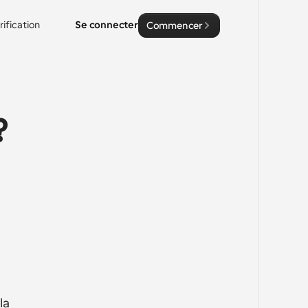
rification
Se connecter
Commencer
 
a 