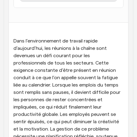
Flux de travail
Automatiser la planification et les rappels
Blog
Restez à jour avec les dernières nouvelles et mises à 
Programmation surpuissante avec des appels 
jour
Dans l’environnement de travail rapide 
alimentés par l'IA
d’aujourd’hui, les réunions à la chaîne sont 
Réunions instantanées
devenues un défi courant pour les 
Rencontrez des clients en quelques minutes
professionnels de tous les secteurs. Cette 
exigence constante d’être présent en réunion 
Liens de groupe dynamique
conduit à ce que l’on appelle souvent la fatigue 
Réservez facilement des réunions avec plusieurs 
personnes
liée au calendrier. Lorsque les emplois du temps 
sont remplis sans pauses, il devient difficile pour 
Webhooks
les personnes de rester concentrées et 
Soyez informé lorsque quelque chose se passe
impliquées, ce qui réduit finalement leur 
productivité globale. Les employés peuvent se 
sentir épuisés, ce qui peut diminuer la créativité 
et la motivation. La gestion de ce problème 
nécessite une planification réfléchie, soutenue 