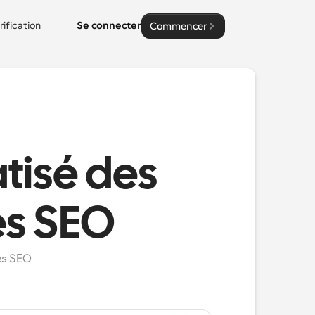
rification
Se connecter
Commencer
isé des
es SEO
es SEO 