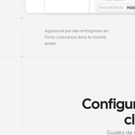
Approuvé par des entreprises en 
forte croissance dans le monde 
entier
Configur
c
Guidez de n