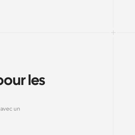
our les 
 avec un 