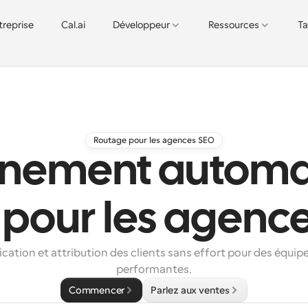
treprise
Cal.ai
Développeur
Ressources
Ta
Routage pour les agences SEO
nement automat
 pour les agenc
ication et attribution des clients sans effort pour des équip
performantes.
Commencer
Parlez aux ventes