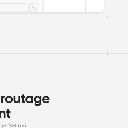
 routage 
nt
tes SEO en 