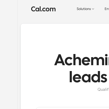
Solutions
En
Achemi
leads
Qualif