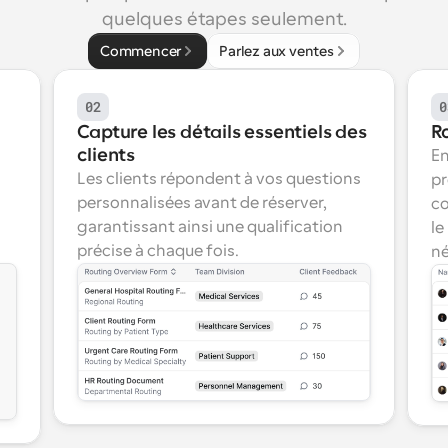
quelques étapes seulement.
Commencer
Parlez aux ventes
02
0
Capture les détails essentiels des 
R
clients
En
Les clients répondent à vos questions 
pr
personnalisées avant de réserver, 
co
garantissant ainsi une qualification 
le
précise à chaque fois.
né