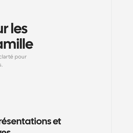
 les 
amille
clarté pour 
s.
ésentations et 