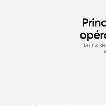
Prin
opéra
Les flux de
l