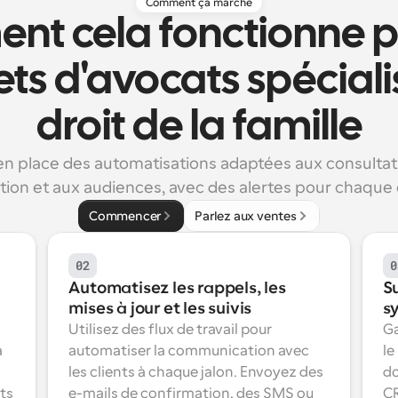
Comment ça marche
t cela fonctionne po
ts d'avocats spécialis
droit de la famille
n place des automatisations adaptées aux consultatio
ion et aux audiences, avec des alertes pour chaque
Commencer
Parlez aux ventes
02
0
Automatisez les rappels, les 
Su
mises à jour et les suivis
s
Utilisez des flux de travail pour 
Ga
 
automatiser la communication avec 
le
les clients à chaque jalon. Envoyez des 
do
s 
e-mails de confirmation, des SMS ou 
CR