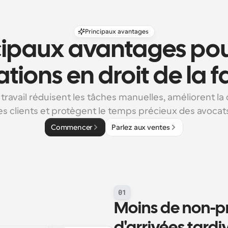
Principaux avantages
cipaux avantages pour
tions en droit de la f
 travail réduisent les tâches manuelles, améliorent la 
es clients et protègent le temps précieux des avocat
Commencer
Parlez aux ventes
01
Moins de non-pr