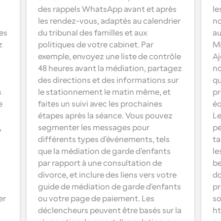
des rappels WhatsApp avant et après 
le
les rendez-vous, adaptés au calendrier 
no
es 
du tribunal des familles et aux 
au
 
politiques de votre cabinet. Par 
Mi
exemple, envoyez une liste de contrôle 
Aj
48 heures avant la médiation, partagez 
no
des directions et des informations sur 
qu
 
le stationnement le matin même, et 
pr
 
faites un suivi avec les prochaines 
éq
étapes après la séance. Vous pouvez 
Le
 
segmenter les messages pour 
pe
différents types d'événements, tels 
ta
que la médiation de garde d'enfants 
le
par rapport à une consultation de 
be
divorce, et inclure des liens vers votre 
do
guide de médiation de garde d'enfants 
pr
r 
ou votre page de paiement. Les 
so
déclencheurs peuvent être basés sur la 
ht