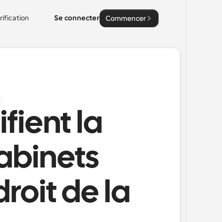
rification
Se connecter
Commencer
ifient la
cabinets
roit de la