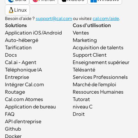
Linux
Besoin d'aide ? 
support@cal.com
 ou visitez 
cal.com/aide
.
Solutions
Cas d'utilisation
Application iOS/Android
Ventes
Auto-hébergé
Marketing
Tarification
Acquisition de talents
Docs
Support Client
Cal.ai - Agent 
Enseignement supérieur
Téléphonique IA
Télésanté
Entreprise
Services Professionnels
Intégrer Cal.com
Marché de l'emploi
Routage
Ressources Humaines
Cal.com Atomes
Tutorat
Application de bureau
niveau C
FAQ
Droit
API d'entreprise
Github
Docker