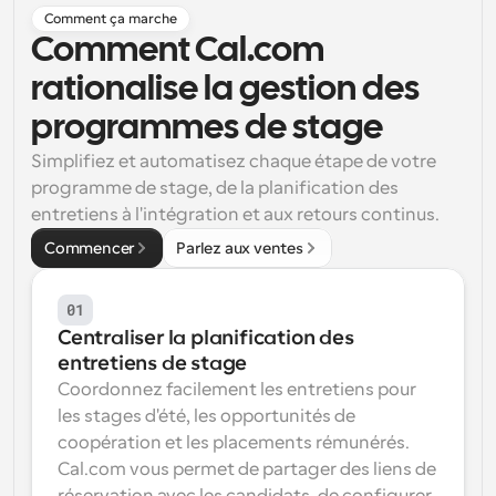
Comment ça marche
Flux de travail
Comment Cal.com 
Automatiser la planification et les rappels
rationalise la gestion des 
Blog
programmes de stage
Restez à jour avec les dernières nouvelles et mises à 
Programmation surpuissante avec des appels 
jour
alimentés par l'IA
Simplifiez et automatisez chaque étape de votre 
programme de stage, de la planification des 
Réunions instantanées
entretiens à l'intégration et aux retours continus.
Rencontrez des clients en quelques minutes
Commencer
Parlez aux ventes
Liens de groupe dynamique
Réservez facilement des réunions avec plusieurs 
personnes
01
Centraliser la planification des 
Webhooks
entretiens de stage
Soyez informé lorsque quelque chose se passe
Coordonnez facilement les entretiens pour 
les stages d'été, les opportunités de 
coopération et les placements rémunérés. 
Cal.com vous permet de partager des liens de 