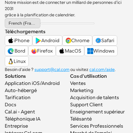
Notre mission est de connecter un milliard de personnes d'ici 
2031 
grâce à la planification de calendrier.
Select Language
French (France)
Téléchargements
iPhone
Android
Chrome
Safari
 Bord
Firefox
MacOS
Windows
Linux
Besoin d'aide ? 
support@cal.com
 ou visitez 
cal.com/aide
.
Solutions
Cas d'utilisation
Application iOS/Android
Ventes
Auto-hébergé
Marketing
Tarification
Acquisition de talents
Docs
Support Client
Cal.ai - Agent 
Enseignement supérieur
Téléphonique IA
Télésanté
Entreprise
Services Professionnels