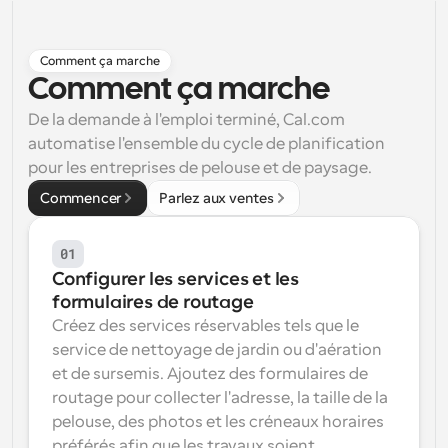
Flux de travail
Automatiser la planification et les rappels
Comment ça marche
Comment ça marche
Blog
Restez à jour avec les dernières nouvelles et mises à 
De la demande à l'emploi terminé, Cal.com 
Programmation surpuissante avec des appels 
jour
alimentés par l'IA
automatise l'ensemble du cycle de planification 
pour les entreprises de pelouse et de paysage.
Réunions instantanées
Rencontrez des clients en quelques minutes
Commencer
Parlez aux ventes
Liens de groupe dynamique
01
Réservez facilement des réunions avec plusieurs 
Configurer les services et les 
personnes
formulaires de routage
Webhooks
Créez des services réservables tels que le 
Soyez informé lorsque quelque chose se passe
service de nettoyage de jardin ou d'aération 
et de sursemis. Ajoutez des formulaires de 
routage pour collecter l'adresse, la taille de la 
pelouse, des photos et les créneaux horaires 
préférés afin que les travaux soient 