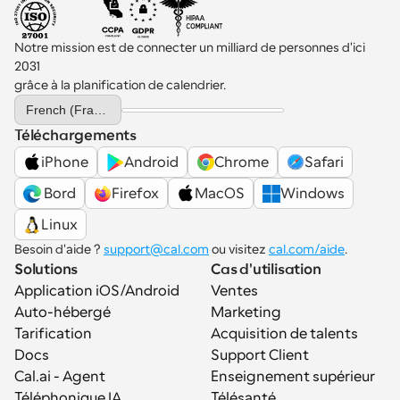
Notre mission est de connecter un milliard de personnes d'ici 
2031 
grâce à la planification de calendrier.
Select Language
French (France)
Téléchargements
iPhone
Android
Chrome
Safari
 Bord
Firefox
MacOS
Windows
Linux
Besoin d'aide ? 
support@cal.com
 ou visitez 
cal.com/aide
.
Solutions
Cas d'utilisation
Application iOS/Android
Ventes
Auto-hébergé
Marketing
Tarification
Acquisition de talents
Docs
Support Client
Cal.ai - Agent 
Enseignement supérieur
Téléphonique IA
Télésanté