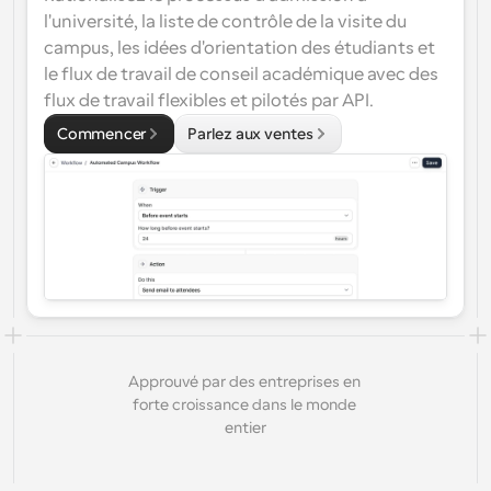
conception d’interfaces utilisateur
Solutions de planification de niveau entreprise
Créez vos propres intégrations avec notre API publique
l'université, la liste de contrôle de la visite du 
Par cas 
campus, les idées d'orientation des étudiants et 
App Store
Composants de planification
d'utilisation
le flux de travail de conseil académique avec des 
Intégrez-vous à vos applications préférées
Utilisez nos atomes React pour ajouter la planification à 
flux de travail flexibles et pilotés par API.
votre application.
Recrutement
Soutien
Événements Collectifs
Commencer
Parlez aux ventes
Créer un client OAuth
Planifier des événements avec plusieurs participants
Intégrez Cal.com en utilisant OAuth
Ventes
Santé
Documents d'aide
Besoin d'en savoir plus sur notre système ? Consultez la 
documentation d'aide.
Ressources 
Télésanté
humaines
Intégrer
Intégrer Cal.com dans votre site web
Éducation
Marketing
Hors du bureau
Approuvé par des entreprises en 
Planifiez des congés facilement
forte croissance dans le monde 
Essayez Cal.ai maintenant !
entier
Paiements
Accepter les paiements pour les réservations