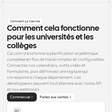
Flux de travail
Automatiser la planification et les rappels
Comment ça marche
Blog
Comment cela fonctionne 
Restez à jour avec les dernières nouvelles et mises à 
Programmation surpuissante avec des appels 
jour
alimentés par l'IA
pour les universités et les 
Réunions instantanées
collèges
Rencontrez des clients en quelques minutes
Cal.com transforme la planification académique 
complexe en flux de travail simples et configurables. 
Liens de groupe dynamique
Réservez facilement des réunions avec plusieurs 
Connectez vos calendriers, outils vidéo et 
personnes
formulaires, puis définissez une logique qui 
correspond à chaque département. Les 
Webhooks
développeurs peuvent tout étendre avec notre API 
Soyez informé lorsque quelque chose se passe
et nos webhooks.
Commencer
Parlez aux ventes
01