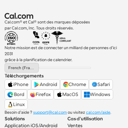
Cal.com® et Cal® sont des marques déposées 
par Cal.com, Inc. Tous droits réservés.
Notre mission est de connecter un milliard de personnes d'ici 
2031 
grâce à la planification de calendrier.
Select Language
French (France)
Téléchargements
iPhone
Android
Chrome
Safari
 Bord
Firefox
MacOS
Windows
Linux
Besoin d'aide ? 
support@cal.com
 ou visitez 
cal.com/aide
.
Solutions
Cas d'utilisation
Application iOS/Android
Ventes