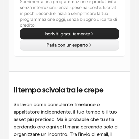
Sperimenta una programmazione e produttività 
senza interruzioni senza spese nascoste. Iscriviti 
Flussi di lavoro
in pochi secondi e inizia a semplificare la tua 
Automatizzare la pianificazione e i promemoria
programmazione oggi, senza bisogno di carta di 
credito!
Blog
Iscriviti gratuitamente
Programmazione potenziata con chiamate 
Rimani aggiornato con le ultime notizie e aggiornamenti
supportate dall'IA
Parla con un esperto
Riunioni Instantanee
Incontrare i clienti in pochi minuti
Link di Gruppo Dinamico
Prenota senza sforzo riunioni con più persone
Il tempo scivola tra le crepe
Webhook
Se lavori come consulente freelance o 
Ricevi una notifica quando succede qualcosa
appaltatore indipendente, il tuo tempo è il tuo 
asset più prezioso. Ma è probabile che tu stia 
perdendo ore ogni settimana cercando solo di 
organizzare un incontro. Tra l'invio di email, il 