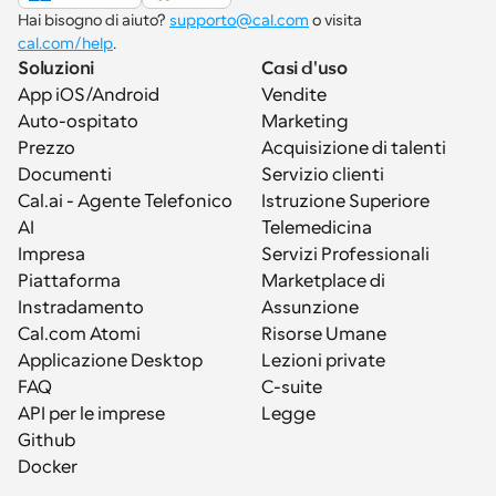
Hai bisogno di aiuto? 
supporto@cal.com
 o visita 
cal.com/help
.
Soluzioni
Casi d'uso
App iOS/Android
Vendite
Auto-ospitato
Marketing
Prezzo
Acquisizione di talenti
Documenti
Servizio clienti
Cal.ai - Agente Telefonico 
Istruzione Superiore
AI
Telemedicina
Impresa
Servizi Professionali
Piattaforma
Marketplace di 
Instradamento
Assunzione
Cal.com Atomi
Risorse Umane
Applicazione Desktop
Lezioni private
FAQ
C-suite
API per le imprese
Legge
Github
Docker