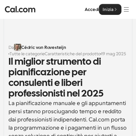
Accedi
Inizia
Soluzioni
Soluzioni
Da
Cédric van Ravesteijn
Tutte le categorie
Caratteristiche del prodotto
19 mag 2025
Per dimensione del team
Impresa
Il miglior strumento di 
Per individui
pianificazione per 
Pianificazione personale semplificata
Cal.ai
consulenti e liberi 
Per Team
professionisti nel 2025
Pianificazione collaborativa per gruppi
Sviluppatore
La pianificazione manuale e gli appuntamenti 
Per sviluppatori
persi stanno prosciugando tempo e reddito 
Documentazione per Sviluppatori
Risorse
Caratteristiche potenti e integrazioni
Documentazione per la piattaforma Cal.com
dai professionisti indipendenti. Cal.com porta 
API
la programmazione e i pagamenti in un flusso 
Prezzo
API
Per le imprese
Crea le tue integrazioni personalizzate con la nostra 