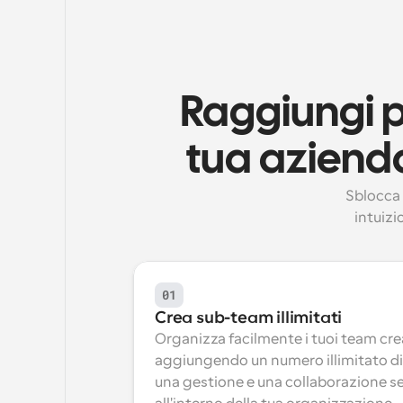
Raggiungi pi
tua azienda
Sblocca 
intuizi
01
Crea sub-team illimitati
Organizza facilmente i tuoi team cre
aggiungendo un numero illimitato d
una gestione e una collaborazione se