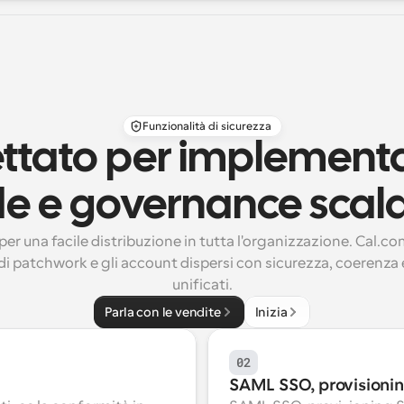
Funzionalità di sicurezza
ttato per implementa
de e governance scal
er una facile distribuzione in tutta l'organizzazione. Cal.com
di patchwork e gli account dispersi con sicurezza, coerenza e
unificati.
Parla con le vendite
Inizia
02
SAML SSO, provisioni