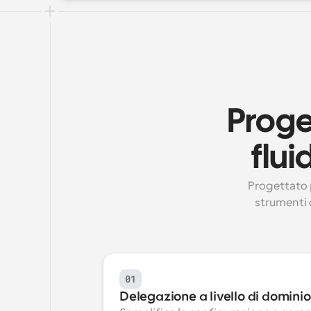
Proge
flui
Progettato p
strumenti 
01
Delegazione a livello di dominio