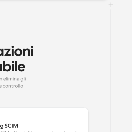
zioni 
abile
 elimina gli 
 controllo 
ng SCIM