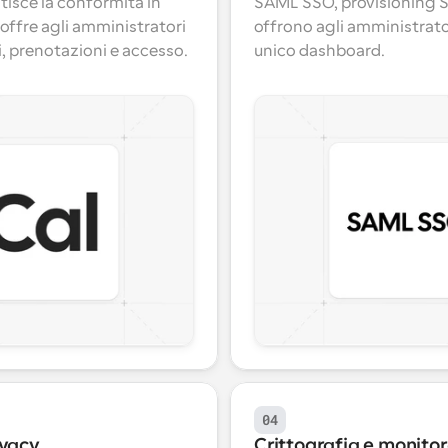
isce la conformità in 
SAML SSO, provisioning SC
offre agli amministratori 
offrono agli amministratori
i, prenotazioni e accesso.
unico dashboard.
04
ivacy
Crittografia e monitor