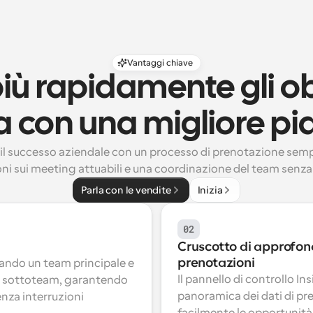
Vantaggi chiave
ù rapidamente gli obie
 con una migliore pi
il successo aziendale con un processo di prenotazione sempl
oni sui meeting attuabili e una coordinazione del team senza
Parla con le vendite
Inizia
02
Cruscotto di approfond
prenotazioni
ando un team principale e 
Il pannello di controllo In
i sottoteam, garantendo 
panoramica dei dati di pre
nza interruzioni 