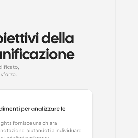
ttivi della 
anificazione
ificato, 
 sforzo.
imenti per analizzare le 
sights fornisce una chiara 
notazione, aiutandoti a individuare 