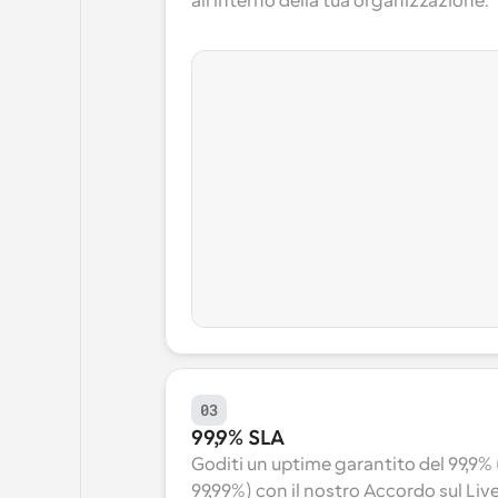
all'interno della tua organizzazione.
03
99,9% SLA
Goditi un uptime garantito del 99,9% (
99,99%) con il nostro Accordo sul Livel