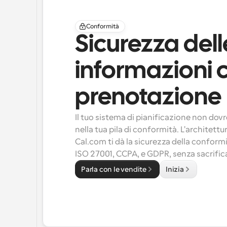
Conformità
Sicurezza delle
informazioni c
prenotazione
Il tuo sistema di pianificazione non dovr
nella tua pila di conformità. L'architettu
Cal.com ti dà la sicurezza della conformi
ISO 27001
, 
CCPA
, e 
GDPR
, senza sacrifica
Parla con le vendite
Inizia