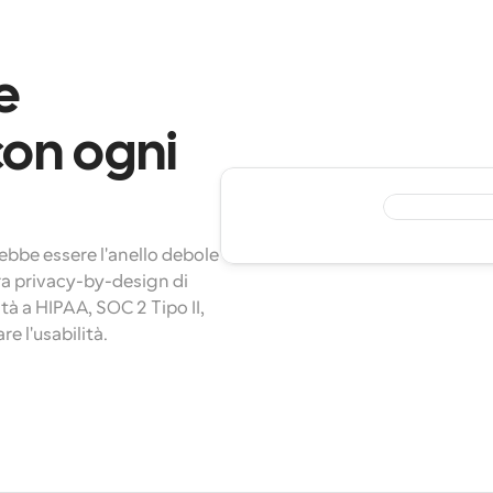
 
on ogni 
ebbe essere l'anello debole 
ra privacy-by-design di 
tà a 
HIPAA
, 
SOC 2 Tipo II
, 
re l'usabilità.