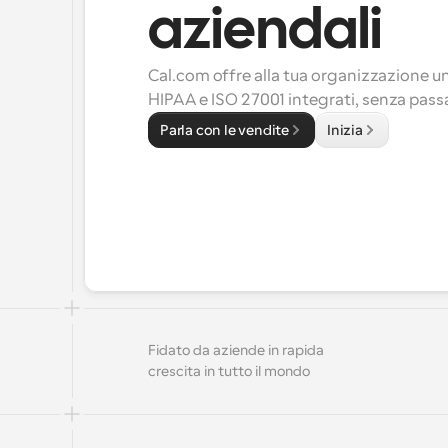
aziendali
Cal.com offre alla tua organizzazione u
HIPAA e ISO 27001 integrati, senza pass
Parla con le vendite
Inizia
Fidato da aziende in rapida 
crescita in tutto il mondo