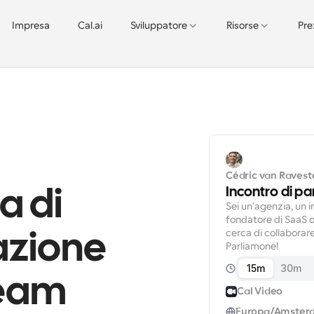
Impresa
Cal.ai
Sviluppatore
Risorse
Pre
Cédric van Ravest
Incontro di pa
a di 
Sei un'agenzia, un in
fondatore di SaaS o
cerca di collaborar
zione 
Parliamone!
15m
30m
eam 
Cal Video
Europa/Amster