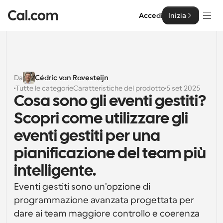
Accedi
Inizia
Soluzioni
Soluzioni
Da
Cédric van Ravesteijn
Tutte le categorie
Caratteristiche del prodotto
5 set 2025
Per dimensione del team
Impresa
Cosa sono gli eventi gestiti? 
Per individui
Scopri come utilizzare gli 
Pianificazione personale semplificata
Cal.ai
eventi gestiti per una 
Per Team
pianificazione del team più 
Pianificazione collaborativa per gruppi
Sviluppatore
intelligente.
Per sviluppatori
Documentazione per Sviluppatori
Risorse
Eventi gestiti sono un'opzione di 
Caratteristiche potenti e integrazioni
Documentazione per la piattaforma Cal.com
programmazione avanzata progettata per 
API
dare ai team maggiore controllo e coerenza 
Prezzo
API
Per le imprese
Crea le tue integrazioni personalizzate con la nostra 