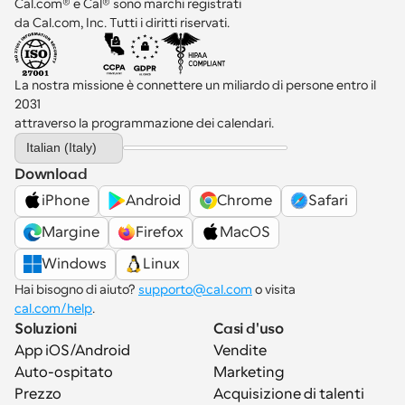
Cal.com® e Cal® sono marchi registrati 
da Cal.com, Inc. Tutti i diritti riservati.
La nostra missione è connettere un miliardo di persone entro il 
2031 
attraverso la programmazione dei calendari.
Select Language
Italian (Italy)
Download
iPhone
Android
Chrome
Safari
Margine
Firefox
MacOS
Windows
Linux
Hai bisogno di aiuto? 
supporto@cal.com
 o visita 
cal.com/help
.
Soluzioni
Casi d'uso
App iOS/Android
Vendite
Auto-ospitato
Marketing
Prezzo
Acquisizione di talenti