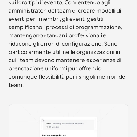
Crea le tue integrazioni personalizzate con la nostra 
API pubblica
sui loro tipi di evento. Consentendo agli 
Soluzioni di programmazione a livello enterprise
API pubblica
amministratori del team di creare modelli di 
Per caso 
App Store
Componenti di programmazione
d'uso
eventi per i membri, gli eventi gestiti 
Integra con le tue app preferite
Utilizza i nostri atomi react per aggiungere la 
semplificano i processi di programmazione, 
programmazione alla tua app
Reclutamento
Supporto
mantengono standard professionali e 
Eventi Collettivi
Crea Client OAuth
Pianifica eventi con più partecipanti
riducono gli errori di configurazione. Sono 
Integra Cal.com usando OAuth
particolarmente utili nelle organizzazioni in 
Vendite
Assistenza sanitaria
Documentazione di supporto
cui i team devono mantenere esperienze di 
Hai bisogno di saperne di più sul nostro sistema? 
Controlla la documentazione di aiuto
prenotazione uniformi pur offrendo 
HR
Telemedicina
comunque flessibilità per i singoli membri del 
Incorpora
team.
Incorpora Cal.com nel tuo sito web
Istruzione
Marketing
Fuori ufficio
Pianifica il tempo libero con facilità
Prova Cal.ai adesso!
Pagamenti
Accetta pagamenti per prenotazioni