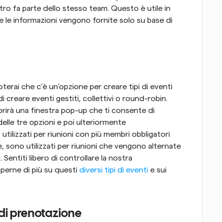
o fa parte dello stesso team. Questo è utile in 
 e le informazioni vengono fornite solo su base di 
terai che c'è un'opzione per creare tipi di eventi 
di creare eventi gestiti, collettivi o round-robin. 
rirà una finestra pop-up che ti consente di 
elle tre opzioni e poi ulteriormente 
 utilizzati per riunioni con più membri obbligatori 
te, sono utilizzati per riunioni che vengono alternate 
tra i membri del team in base alla disponibilità. Sentiti libero di controllare la nostra 
aperne di più su questi 
diversi tipi di eventi
 e sui 
 di prenotazione