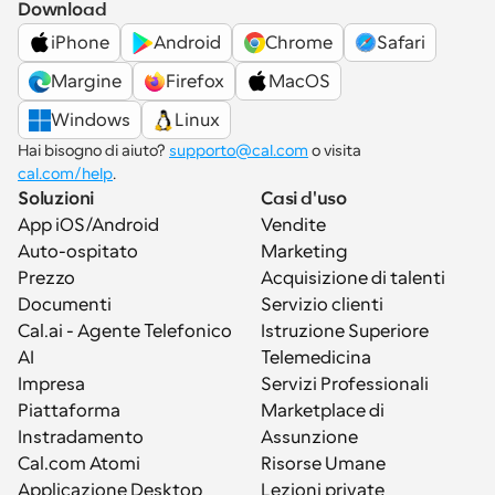
Download
iPhone
Android
Chrome
Safari
Margine
Firefox
MacOS
Windows
Linux
Hai bisogno di aiuto? 
supporto@cal.com
 o visita 
cal.com/help
.
Soluzioni
Casi d'uso
App iOS/Android
Vendite
Auto-ospitato
Marketing
Prezzo
Acquisizione di talenti
Documenti
Servizio clienti
Cal.ai - Agente Telefonico 
Istruzione Superiore
AI
Telemedicina
Impresa
Servizi Professionali
Piattaforma
Marketplace di 
Instradamento
Assunzione
Cal.com Atomi
Risorse Umane
Applicazione Desktop
Lezioni private