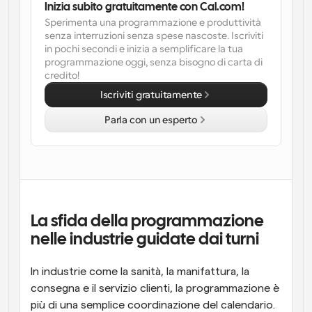
Inizia subito gratuitamente con Cal.com!
Sperimenta una programmazione e produttività 
Flussi di lavoro
senza interruzioni senza spese nascoste. Iscriviti 
Automatizzare la pianificazione e i promemoria
in pochi secondi e inizia a semplificare la tua 
programmazione oggi, senza bisogno di carta di 
Blog
credito!
Programmazione potenziata con chiamate 
Rimani aggiornato con le ultime notizie e aggiornamenti
Iscriviti gratuitamente
supportate dall'IA
Parla con un esperto
Riunioni Instantanee
Incontrare i clienti in pochi minuti
Link di Gruppo Dinamico
Prenota senza sforzo riunioni con più persone
La sfida della programmazione 
Webhook
Ricevi una notifica quando succede qualcosa
nelle industrie guidate dai turni
In industrie come la sanità, la manifattura, la 
consegna e il servizio clienti, la programmazione è 
più di una semplice coordinazione del calendario. 