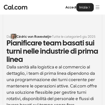
Accedi
Inizia
Soluzioni
Soluzioni
Da
Cédric van Ravesteijn
Tutte le categorie
5 giu 2025
Pianificare team basati sui 
Per dimensione del team
Impresa
turni nelle industrie di prima 
Per individui
Pianificazione personale semplificata
linea
Cal.ai
Dalla sanità alla logistica e al commercio al 
Per Team
Pianificazione collaborativa per gruppi
dettaglio, i team di prima linea dipendono da 
Sviluppatore
una programmazione dei turni coerente per 
Per sviluppatori
mantenere le operazioni attive. Cal.com offre 
Documentazione per Sviluppatori
Risorse
Caratteristiche potenti e integrazioni
Documentazione per la piattaforma Cal.com
una soluzione flessibile per gestire turni 
API
rotativi, disponibilità del personale e flussi di 
Prezzo
API
Per le imprese
Crea le tue integrazioni personalizzate con la nostra 