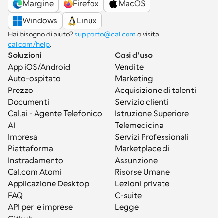
Margine
Firefox
MacOS
Windows
Linux
Hai bisogno di aiuto? 
supporto@cal.com
 o visita 
cal.com/help
.
Soluzioni
Casi d'uso
App iOS/Android
Vendite
Auto-ospitato
Marketing
Prezzo
Acquisizione di talenti
Documenti
Servizio clienti
Cal.ai - Agente Telefonico 
Istruzione Superiore
AI
Telemedicina
Impresa
Servizi Professionali
Piattaforma
Marketplace di 
Instradamento
Assunzione
Cal.com Atomi
Risorse Umane
Applicazione Desktop
Lezioni private
FAQ
C-suite
API per le imprese
Legge