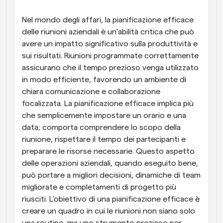
Flussi di lavoro
Nel mondo degli affari, la pianificazione efficace 
Automatizzare la pianificazione e i promemoria
delle riunioni aziendali è un'abilità critica che può 
avere un impatto significativo sulla produttività e 
Blog
sui risultati. Riunioni programmate correttamente 
Programmazione potenziata con chiamate 
Rimani aggiornato con le ultime notizie e aggiornamenti
assicurano che il tempo prezioso venga utilizzato 
supportate dall'IA
in modo efficiente, favorendo un ambiente di 
Riunioni Instantanee
chiara comunicazione e collaborazione 
Incontrare i clienti in pochi minuti
focalizzata. La pianificazione efficace implica più 
che semplicemente impostare un orario e una 
Link di Gruppo Dinamico
data; comporta comprendere lo scopo della 
Prenota senza sforzo riunioni con più persone
riunione, rispettare il tempo dei partecipanti e 
preparare le risorse necessarie. Questo aspetto 
Webhook
delle operazioni aziendali, quando eseguito bene, 
Ricevi una notifica quando succede qualcosa
può portare a migliori decisioni, dinamiche di team 
migliorate e completamenti di progetto più 
riusciti. L'obiettivo di una pianificazione efficace è 
creare un quadro in cui le riunioni non siano solo 