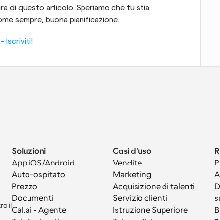
ra di questo articolo. Speriamo che tu stia 
ome sempre, buona pianificazione.
Iscriviti!
Soluzioni
Casi d'uso
R
App iOS/Android
Vendite
P
Auto-ospitato
Marketing
A
Prezzo
Acquisizione di talenti
D
Documenti
Servizio clienti
s
 il 
Cal.ai - Agente 
Istruzione Superiore
B