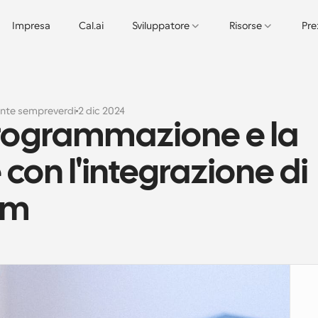
Impresa
Cal.ai
Sviluppatore
Risorse
Pre
ante sempreverdi
2 dic 2024
programmazione e la 
on l'integrazione di 
om