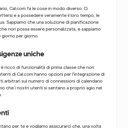
ario, Cal.com fa le cose in modo diverso. Ci 
ttersi e a possedere veramente il loro tempo; le 
s. Sappiamo che una soluzione di pianificazione 
 che non possa essere personalizzata, e sappiamo 
 giorno per giorno.
esigenze uniche
è ricco di funzionalità di prima classe che non 
troverai allo stesso prezzo altrove. Tutti gli utenti di Cal.com hanno opzioni per l'integrazione di 
ti arbitrari sul numero di connessioni di calendario 
amo che i nostri utenti si sentano a proprio agio nel 
o.
nti
tano per te e vogliamo assicurarci che, una volta 