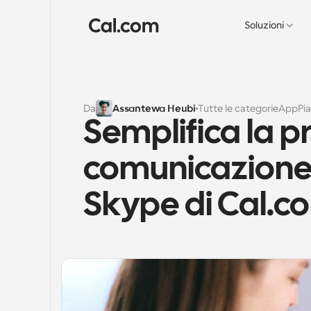
Soluzioni
Da
Assantewa Heubi
Tutte le categorie
App
Pi
Semplifica la 
comunicazione c
Skype di Cal.c