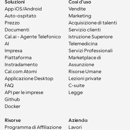
Soluzioni
Casi d'uso
App iOS/Android
Vendite
Auto-ospitato
Marketing
Prezzo
Acquisizione di talenti
Documenti
Servizio clienti
Cal.ai - Agente Telefonico 
Istruzione Superiore
AI
Telemedicina
Impresa
Servizi Professionali
Piattaforma
Marketplace di 
Instradamento
Assunzione
Cal.com Atomi
Risorse Umane
Applicazione Desktop
Lezioni private
FAQ
C-suite
API per le imprese
Legge
Github
Docker
Risorse
Azienda
Programma di Affiliazione
Lavori