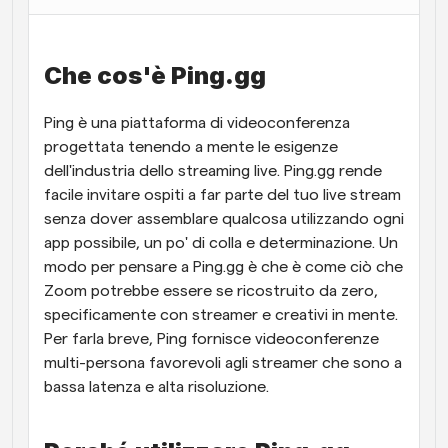
Flussi di lavoro
Automatizzare la pianificazione e i promemoria
Che cos'è Ping.gg
Blog
Ping è una piattaforma di videoconferenza 
Programmazione potenziata con chiamate 
Rimani aggiornato con le ultime notizie e aggiornamenti
supportate dall'IA
progettata tenendo a mente le esigenze 
dell'industria dello streaming live. Ping.gg rende 
Riunioni Instantanee
facile invitare ospiti a far parte del tuo live stream 
Incontrare i clienti in pochi minuti
senza dover assemblare qualcosa utilizzando ogni 
app possibile, un po' di colla e determinazione. Un 
Link di Gruppo Dinamico
modo per pensare a Ping.gg è che è come ciò che 
Prenota senza sforzo riunioni con più persone
Zoom potrebbe essere se ricostruito da zero, 
specificamente con streamer e creativi in mente. 
Webhook
Per farla breve, Ping fornisce videoconferenze 
Ricevi una notifica quando succede qualcosa
multi-persona favorevoli agli streamer che sono a 
bassa latenza e alta risoluzione.