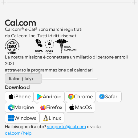
Cal.com® e Cal® sono marchi registrati 
da Cal.com, Inc. Tutti i diritti riservati.
La nostra missione è connettere un miliardo di persone entro il 
2031 
attraverso la programmazione dei calendari.
Select Language
Italian (Italy)
Download
iPhone
Android
Chrome
Safari
Margine
Firefox
MacOS
Windows
Linux
Hai bisogno di aiuto? 
supporto@cal.com
 o visita 
cal.com/help
.