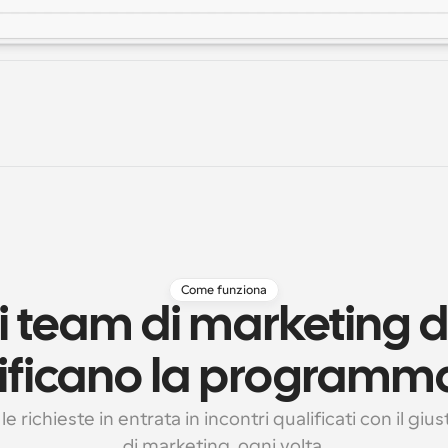
Come funziona
 team di marketing di
ificano la programm
e richieste in entrata in incontri qualificati con il gius
di marketing, ogni volta.