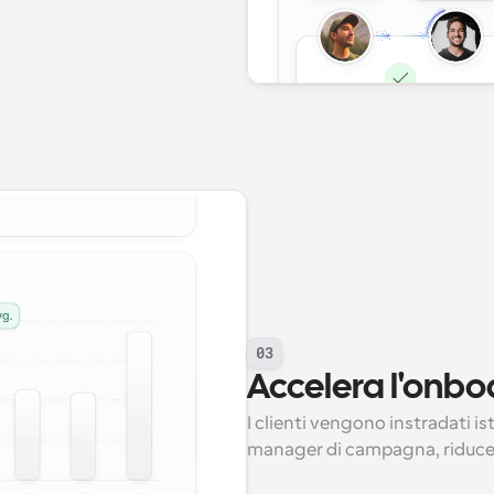
03
Accelera l'onboa
I clienti vengono instradati i
manager di campagna, riducen