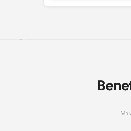
Benef
Mass