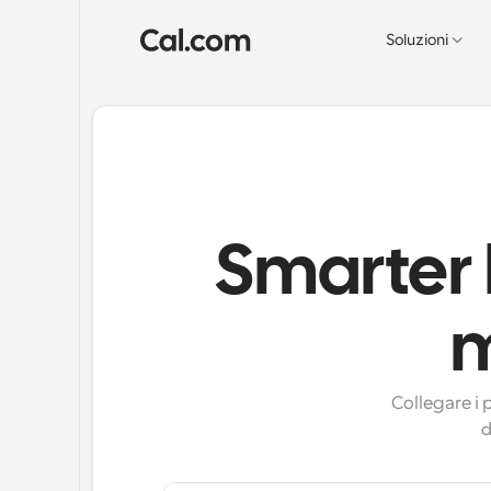
Soluzioni
Smarter l
m
Collegare i 
d