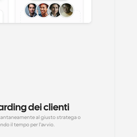
rding dei clienti
stantaneamente al giusto stratega o 
do il tempo per l'avvio.