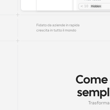
Fidato da aziende in rapida 
crescita in tutto il mondo
Come i
sempl
Trasforma l