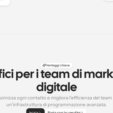
Vantaggi chiave
ici per i team di mark
digitale
imizza ogni contatto e migliora l'efficienza del team 
un'infrastruttura di programmazione avanzata.
Inizia
Parla con le vendite