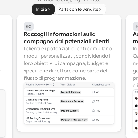
Inizia
Parla con le vendite
02
0
Raccogli informazioni sulla 
A
campagna dai potenziali clienti
m
I clienti e i potenziali clienti compilano 
In
moduli personalizzati, condividendo i 
Ca
loro obiettivi di campagna, budget e 
me
l 
specifiche di settore come parte del 
ga
flusso di programmazione.
pr
cl