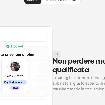
01
Non perdere mai
qualificata
Il routing basato su attributi
abbinato al giusto esperto di 
massimizzando le conversioni