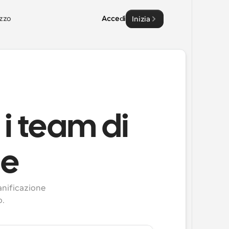
zzo
Accedi
Inizia
i team di
le
anificazione 
o.