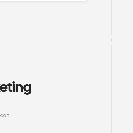
eting 
con 