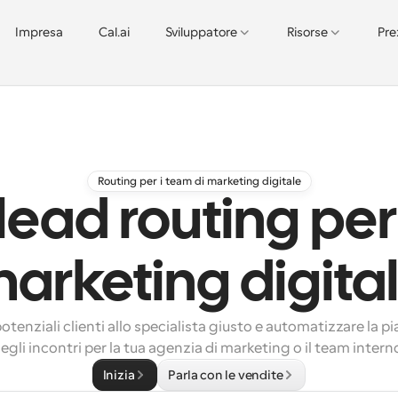
Impresa
Cal.ai
Sviluppatore
Risorse
Pre
Routing per i team di marketing digitale
ead routing per 
arketing digita
potenziali clienti allo specialista giusto e automatizzare la pi
egli incontri per la tua agenzia di marketing o il team intern
Inizia
Parla con le vendite