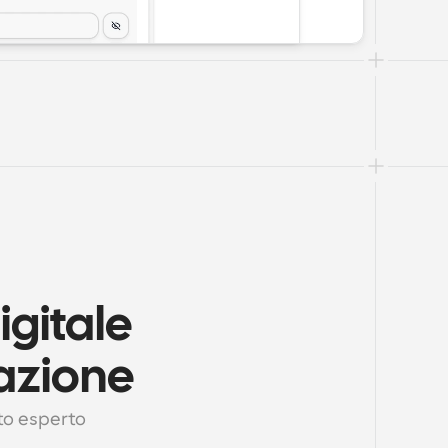
gitale 
azione
to esperto 