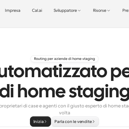
Impresa
Cal.ai
Sviluppatore
Risorse
Pre
Routing per aziende di home staging
utomatizzato p
di home stagin
proprietari di case e agenti con il giusto esperto di home sta
volta
Inizia
Parla con le vendite