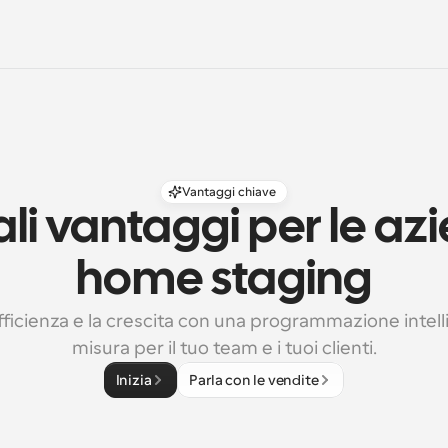
Vantaggi chiave
ali vantaggi per le azi
home staging
efficienza e la crescita con una programmazione intell
misura per il tuo team e i tuoi clienti.
Inizia
Parla con le vendite