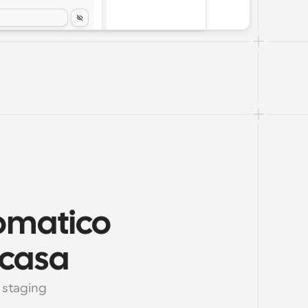
omatico 
 casa
 staging 