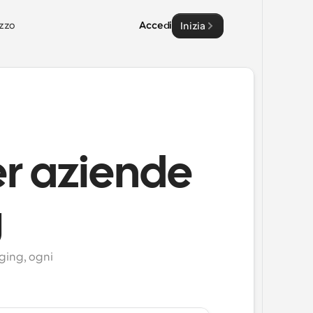
zzo
Accedi
Inizia
er aziende
g
ging, ogni 