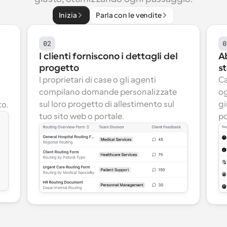
Inizia
Parla con le vendite
02
0
g
I clienti forniscono i dettagli del 
Ab
progetto
s
I proprietari di case o gli agenti 
Ca
compilano domande personalizzate 
og
sul loro progetto di allestimento sul 
gi
to.
tuo sito web o portale.
po