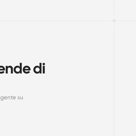
ende di 
igente su 