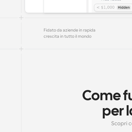
Fidato da aziende in rapida 
crescita in tutto il mondo
Come fu
per 
Scopri c