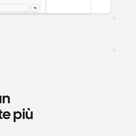
n 
e più 