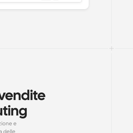
vendite 
uting
ione e 
 delle 