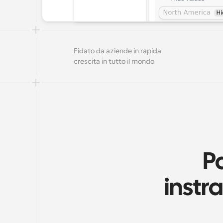
Fidato da aziende in rapida 
crescita in tutto il mondo
P
instr