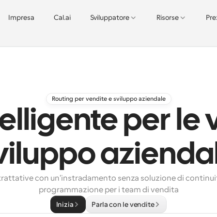
Impresa
Cal.ai
Sviluppatore
Risorse
Pre
Routing per vendite e sviluppo aziendale
elligente per le 
viluppo azienda
trattative con un'instradamento senza soluzione di continuità
programmazione per i team di vendita
Inizia
Parla con le vendite