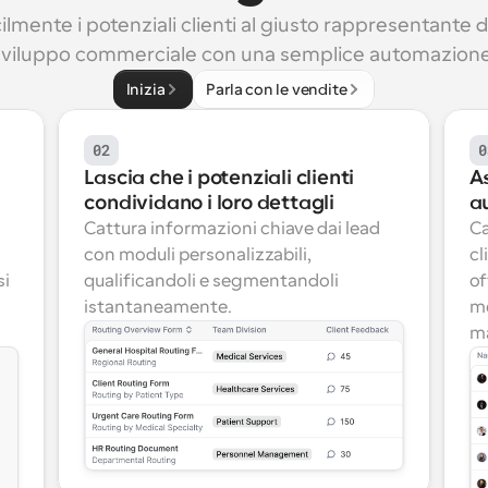
lmente i potenziali clienti al giusto rappresentante di
sviluppo commerciale con una semplice automazione
Inizia
Parla con le vendite
02
0
Lascia che i potenziali clienti 
As
condividano i loro dettagli
a
Cattura informazioni chiave dai lead 
Ca
con moduli personalizzabili, 
cl
i 
qualificandoli e segmentandoli 
of
istantaneamente.
me
ma