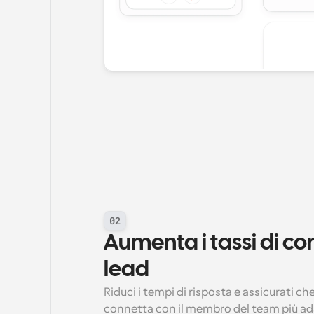
02
Aumenta i tassi di co
lead
Riduci i tempi di risposta e assicurati che
connetta con il membro del team più ad