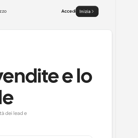
zzo
Accedi
Inizia
vendite e lo
le
 dei lead e 