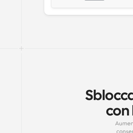
Sblocca 
con 
Aumenta
consen