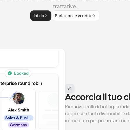
trattative.
Inizia
Parla con le vendite
01
Accorcia il tuo c
Rimuovi i colli di bottiglia in
rappresentanti disponibili e da
immediato per prenotare riuni