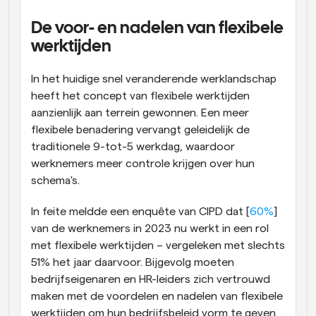
Workflow
De voor- en nadelen van flexibele 
Automatiseer planning en herinneringen
werktijden
Blog
In het huidige snel veranderende werklandschap 
Blijf op de hoogte van het laatste nieuws en updates
heeft het concept van flexibele werktijden 
Supercharged planning met AI-gestuurde 
oproepen
aanzienlijk aan terrein gewonnen. Een meer 
Instant Vergaderingen
flexibele benadering vervangt geleidelijk de 
Ontmoet cliënten binnen enkele minuten
traditionele 9-tot-5 werkdag, waardoor 
werknemers meer controle krijgen over hun 
Dynamische Groep Links
schema's.
Boek naadloos vergaderingen met meerdere mensen
In feite meldde een enquête van CIPD dat [
60%
] 
Webhooks
van de werknemers in 2023 nu werkt in een rol 
Ontvang een melding wanneer er iets gebeurt
met flexibele werktijden – vergeleken met slechts 
51% het jaar daarvoor. Bijgevolg moeten 
bedrijfseigenaren en HR-leiders zich vertrouwd 
maken met de voordelen en nadelen van flexibele 
werktijden om hun bedrijfsbeleid vorm te geven 