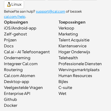
Linux
Behoefte aan hulp? 
support@cal.com
 of bezoek 
cal.com/help
.
Oplossingen
Toepassingen
iOS/Android-app
Verkoop
Zelf-gehost
Marketing
Prijzen
Talent Acquisitie
Docs
Klantenservice
Cal.ai - AI Telefoonagent
Hoger Onderwijs
Onderneming
Telehealth
Integreer Cal.com
Professionele Diensten
Routering
Wervingsmarktplaats
Cal.com Atomen
Human Resources
Desktop-app
Bijles
Veelgestelde Vragen
C-suite
Enterprise API
Wet
Github
Docker