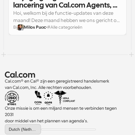
onze recente analyse van autonome AI-
lancering van Cal.com Agents, 
gestuurde pentests over productiesystemen 
aangepast domein en SMTP-
Hoi, welkom bij de functie-updates van deze 
wordt die kloof onmogelijk te negeren: 
configuratie en meer...
maand! Deze maand hebben we ons gericht op 
moderne applicaties zijn niet alleen kwetsbaar, 
Bij
Milos Puac
#
Alle categorieën
een paar belangrijke gebieden om je ervaring te 
ze zijn voortdurend kwetsbaar.
verbeteren:
Gastbijdrage van Huzaifa Ahmad, oprichter, 
Hex Security
Cal.com® en Cal® zijn een geregistreerd handelsmerk 
van Cal.com, Inc. Alle rechten voorbehouden.
Onze missie is om een miljard mensen te verbinden tegen 
2031 
door middel van het plannen van agenda's.
Select Language
Dutch (Netherlands)