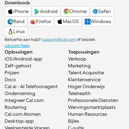
Downloads
iPhone
Android
Chrome
Safari
Rand
Firefox
MacOS
Windows
Linux
Behoefte aan hulp? 
support@cal.com
 of bezoek 
cal.com/help
.
Oplossingen
Toepassingen
iOS/Android-app
Verkoop
Zelf-gehost
Marketing
Prijzen
Talent Acquisitie
Docs
Klantenservice
Cal.ai - AI Telefoonagent
Hoger Onderwijs
Onderneming
Telehealth
Integreer Cal.com
Professionele Diensten
Routering
Wervingsmarktplaats
Cal.com Atomen
Human Resources
Desktop-app
Bijles
Veelgestelde Vragen
C-suite