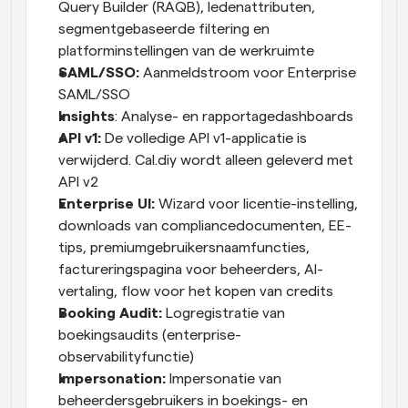
Query Builder (RAQB), ledenattributen, 
segmentgebaseerde filtering en 
platforminstellingen van de werkruimte
SAML/SSO:
 Aanmeldstroom voor Enterprise 
SAML/SSO
Insights
: Analyse- en rapportagedashboards
API v1:
 De volledige API v1-applicatie is 
verwijderd. Cal.diy wordt alleen geleverd met 
API v2
Enterprise UI:
 Wizard voor licentie-instelling, 
downloads van compliancedocumenten, EE-
tips, premiumgebruikersnaamfuncties, 
factureringspagina voor beheerders, AI-
vertaling, flow voor het kopen van credits
Booking Audit:
 Logregistratie van 
boekingsaudits (enterprise-
observabilityfunctie)
Impersonation: 
Impersonatie van 
beheerdersgebruikers in boekings- en 