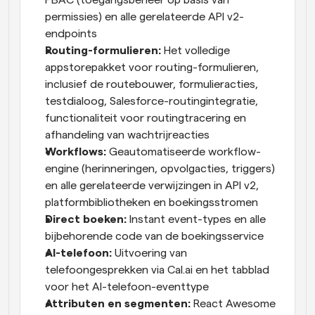
PBAC (toegangsbeheer op basis van 
permissies) en alle gerelateerde API v2-
endpoints
Routing-formulieren:
 Het volledige 
appstorepakket voor routing-formulieren, 
inclusief de routebouwer, formulieracties, 
testdialoog, Salesforce-routingintegratie, 
functionaliteit voor routingtracering en 
afhandeling van wachtrijreacties
Workflows:
 Geautomatiseerde workflow-
engine (herinneringen, opvolgacties, triggers) 
en alle gerelateerde verwijzingen in API v2, 
platformbibliotheken en boekingsstromen
Direct boeken:
 Instant event-types en alle 
bijbehorende code van de boekingsservice
AI-telefoon:
 Uitvoering van 
telefoongesprekken via Cal.ai en het tabblad 
voor het AI-telefoon-eventtype
Attributen en segmenten:
 React Awesome 