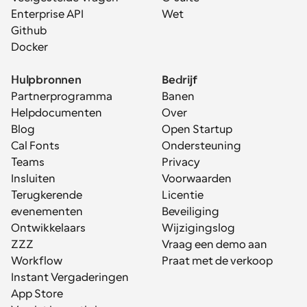
Enterprise API
Wet
Github
Docker
Hulpbronnen
Bedrijf
Partnerprogramma
Banen
Helpdocumenten
Over
Blog
Open Startup
Cal Fonts
Ondersteuning
Teams
Privacy
Insluiten
Voorwaarden
Terugkerende 
Licentie
evenementen
Beveiliging
Ontwikkelaars
Wijzigingslog
ZZZ
Vraag een demo aan
Workflow
Praat met de verkoop
Instant Vergaderingen
App Store