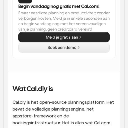
Begin vandaag nog gratis met Cal.com!
Workflow
Ervaar naadloze planning en productiviteit zonder 
Automatiseer planning en herinneringen
verborgen kosten. Meld je in enkele seconden aan 
en begin vandaag nog met het vereenvoudigen 
van je planning, geen creditcard vereist!
Blog
Blijf op de hoogte van het laatste nieuws en updates
Meld je gratis aan
Supercharged planning met AI-gestuurde 
oproepen
Boek een demo
Instant Vergaderingen
Ontmoet cliënten binnen enkele minuten
Dynamische Groep Links
Boek naadloos vergaderingen met meerdere mensen
Wat Cal.diy is
Webhooks
Ontvang een melding wanneer er iets gebeurt
Cal.diy is het open-source planningsplatform. Het 
bevat de volledige planningsengine, het 
appstore-framework en de 
boekingsinfrastructuur. Het is alles wat Cal.com 