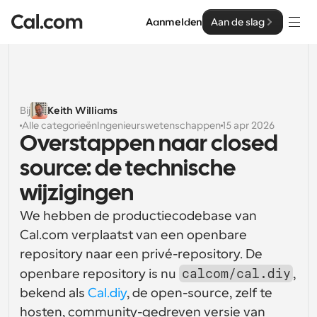
Aanmelden
Aan de slag
Oplossingen
Oplossingen
Bij
Keith Williams
Alle categorieën
Ingenieurswetenschappen
15 apr 2026
Op teamgrootte
Enterprise
Overstappen naar closed 
Voor individuen
source: de technische 
Persoonlijke planning eenvoudig gemaakt
Cal.ai
wijzigingen
Voor Teams
We hebben de productiecodebase van 
Samenwerkingsplanning voor groepen
Ontwikkelaar
Cal.com verplaatst van een openbare 
Voor organisaties
repository naar een privé-repository. De 
Ontwikkelaarsdocumentatie
Hulpbronnen
Grotere teamsplanning voor meer controle en 
calcom/cal.diy
openbare repository is nu 
, 
Documentatie voor het Cal.com-platform
beveiliging
bekend als 
Cal.diy
, de open-source, zelf te 
Lettertype: Cal Sans UI & tekst
Prijzen
Voor ondernemingen
Ons eigen variabele lettertype voor 
hosten, community-gedreven versie van 
API