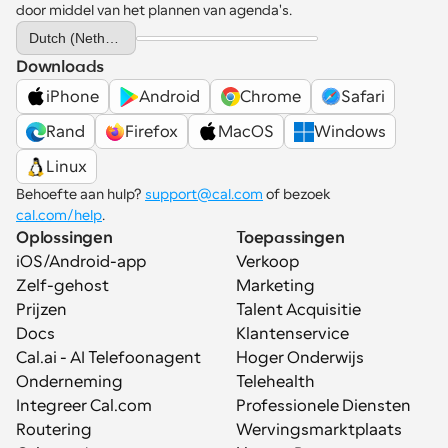
door middel van het plannen van agenda's.
Select Language
Dutch (Netherlands)
Downloads
iPhone
Android
Chrome
Safari
Rand
Firefox
MacOS
Windows
Linux
Behoefte aan hulp? 
support@cal.com
 of bezoek 
cal.com/help
.
Oplossingen
Toepassingen
iOS/Android-app
Verkoop
Zelf-gehost
Marketing
Prijzen
Talent Acquisitie
Docs
Klantenservice
Cal.ai - AI Telefoonagent
Hoger Onderwijs
Onderneming
Telehealth
Integreer Cal.com
Professionele Diensten
Routering
Wervingsmarktplaats