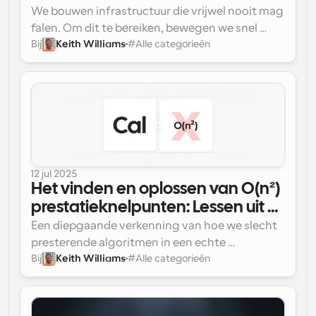
We bouwen infrastructuur die vrijwel nooit mag 
falen. Om dit te bereiken, bewegen we snel 
Bij
Keith Williams
#
Alle categorieën
terwijl we geweldige kwaliteitssoftware leveren 
zonder ergens op te beknibbelen of concessies 
te doen. Dit document schetst de 
engineeringstandaarden die ons zullen 
begeleiden tot 2026 en verder.
12 jul 2025
Het vinden en oplossen van O(n²) 
prestatieknelpunten: Lessen uit 
Cal.com's algoritme-
Een diepgaande verkenning van hoe we slecht 
optimalisaties
presterende algoritmen in een echte 
Bij
Keith Williams
#
Alle categorieën
productcodebase hebben gedetecteerd, 
geanalyseerd en geoptimaliseerd.