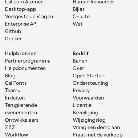
Cal.com Atomen
Human Resources
Desktop-app
Bijles
Veelgestelde Vragen
C-suite
Enterprise API
Wet
Github
Docker
Hulpbronnen
Bedrijf
Partnerprogramma
Banen
Helpdocumenten
Over
Blog
Open Startup
Cal Fonts
Ondersteuning
Teams
Privacy
Insluiten
Voorwaarden
Terugkerende 
Licentie
evenementen
Beveiliging
Ontwikkelaars
Wijzigingslog
ZZZ
Vraag een demo aan
Workflow
Praat met de verkoop