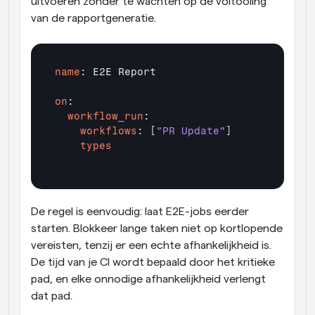
uitvoeren zonder te wachten op de voltooiing 
van de rapportgeneratie.
name
: E2E Report

on
  workflow_run
    workflows
: [
"PR Update"
    types
De regel is eenvoudig: laat E2E-jobs eerder 
starten. Blokkeer lange taken niet op kortlopende 
vereisten, tenzij er een echte afhankelijkheid is. 
De tijd van je CI wordt bepaald door het kritieke 
pad, en elke onnodige afhankelijkheid verlengt 
dat pad.