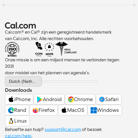
Cal.com® en Cal® zijn een geregistreerd handelsmerk 
van Cal.com, Inc. Alle rechten voorbehouden.
Onze missie is om een miljard mensen te verbinden tegen 
2031 
door middel van het plannen van agenda's.
Select Language
Dutch (Netherlands)
Downloads
iPhone
Android
Chrome
Safari
Rand
Firefox
MacOS
Windows
Linux
Behoefte aan hulp? 
support@cal.com
 of bezoek 
cal.com/help
.