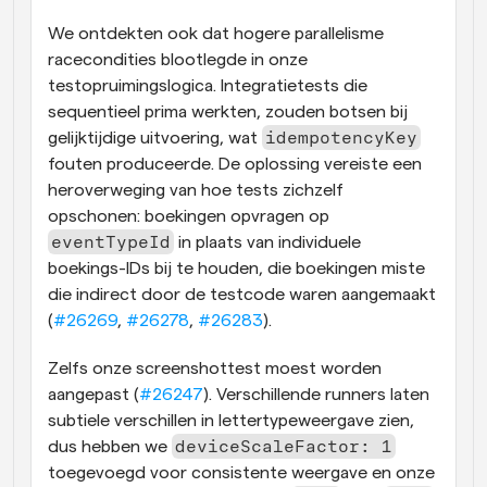
We ontdekten ook dat hogere parallelisme 
racecondities blootlegde in onze 
testopruimingslogica. Integratietests die 
sequentieel prima werkten, zouden botsen bij 
idempotencyKey
gelijktijdige uitvoering, wat 
fouten produceerde. De oplossing vereiste een 
heroverweging van hoe tests zichzelf 
opschonen: boekingen opvragen op 
eventTypeId
 in plaats van individuele 
boekings-IDs bij te houden, die boekingen miste 
die indirect door de testcode waren aangemaakt 
(
#26269
, 
#26278
, 
#26283
).
Zelfs onze screenshottest moest worden 
aangepast (
#26247
). Verschillende runners laten 
subtiele verschillen in lettertypeweergave zien, 
deviceScaleFactor: 1
dus hebben we 
toegevoegd voor consistente weergave en onze 