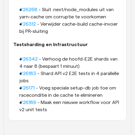
#26268
 - Sluit .next/node_modules uit van 
yarn-cache om corruptie te voorkomen
#26312
 - Verwijder cache-build cache-invoer 
bij PR-sluiting
Testsharding en Infrastructuur
#26342
 - Verhoog de hoofd-E2E shards van 
4 naar 8 (bespaart 1 minuut)
#26183
 - Shard API v2 E2E tests in 4 parallelle 
jobs
#26171
 - Voeg speciale setup-db job toe om 
raceconditie in de cache te elimineren
#26189
 - Maak een nieuwe workflow voor API 
v2 unit tests