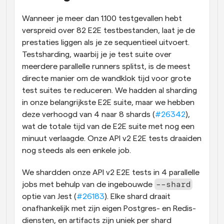
Wanneer je meer dan 1.100 testgevallen hebt 
verspreid over 82 E2E testbestanden, laat je de 
prestaties liggen als je ze sequentieel uitvoert. 
Testsharding, waarbij je je test suite over 
meerdere parallelle runners splitst, is de meest 
directe manier om de wandklok tijd voor grote 
test suites te reduceren. We hadden al sharding 
in onze belangrijkste E2E suite, maar we hebben 
deze verhoogd van 4 naar 8 shards (
#26342
), 
wat de totale tijd van de E2E suite met nog een 
minuut verlaagde. Onze API v2 E2E tests draaiden 
nog steeds als een enkele job.
We shardden onze API v2 E2E tests in 4 parallelle 
--shard
jobs met behulp van de ingebouwde 
optie van Jest (
#26183
). Elke shard draait 
onafhankelijk met zijn eigen Postgres- en Redis-
diensten, en artifacts zijn uniek per shard 