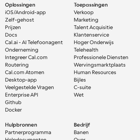
Oplossingen
Toepassingen
iOS/Android-app
Verkoop
Zelf-gehost
Marketing
Prijzen
Talent Acquisitie
Docs
Klantenservice
Cal.ai - AI Telefoonagent
Hoger Onderwijs
Onderneming
Telehealth
Integreer Cal.com
Professionele Diensten
Routering
Wervingsmarktplaats
Cal.com Atomen
Human Resources
Desktop-app
Bijles
Veelgestelde Vragen
C-suite
Enterprise API
Wet
Github
Docker
Hulpbronnen
Bedrijf
Partnerprogramma
Banen