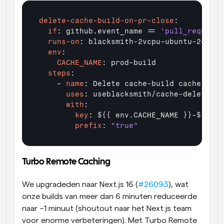
delete-cache-build-on-pr-close
  if
: github.event_name == 
'pull_request'
  runs-on
  env
    CACHE_NAME
  steps
:

    - 
name
      uses
      with
        key
        prefix
: 
"true"
Turbo Remote Caching
We upgradeden naar Next.js 16 (
#26093
), wat 
onze builds van meer dan 6 minuten reduceerde 
naar ~1 minuut (shoutout naar het Next.js team 
voor enorme verbeteringen). Met Turbo Remote 