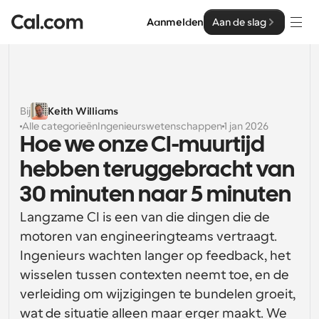
Aanmelden
Aan de slag
Oplossingen
Oplossingen
Bij
Keith Williams
Alle categorieën
Ingenieurswetenschappen
1 jan 2026
Op teamgrootte
Enterprise
Hoe we onze CI-muurtijd 
Voor individuen
hebben teruggebracht van 
Persoonlijke planning eenvoudig gemaakt
Cal.ai
30 minuten naar 5 minuten
Voor Teams
Langzame CI is een van die dingen die de 
Samenwerkingsplanning voor groepen
Ontwikkelaar
motoren van engineeringteams vertraagt. 
Voor organisaties
Ingenieurs wachten langer op feedback, het 
Ontwikkelaarsdocumentatie
Hulpbronnen
Grotere teamsplanning voor meer controle en 
wisselen tussen contexten neemt toe, en de 
Documentatie voor het Cal.com-platform
beveiliging
verleiding om wijzigingen te bundelen groeit, 
Lettertype: Cal Sans UI & tekst
Prijzen
Voor ondernemingen
Ons eigen variabele lettertype voor 
wat de situatie alleen maar erger maakt. We 
API