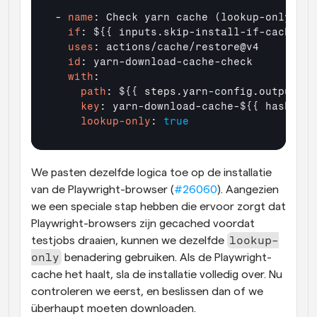
- 
name
  if
: ${{ inputs.skip-install-if-cache-hi
  uses
  id
  with
    path
    key
: yarn-download-cache-${{ hashFile
    lookup-only
: 
true
We pasten dezelfde logica toe op de installatie 
van de Playwright-browser (
#26060
). Aangezien 
we een speciale stap hebben die ervoor zorgt dat 
Playwright-browsers zijn gecached voordat 
lookup-
testjobs draaien, kunnen we dezelfde 
only
 benadering gebruiken. Als de Playwright-
cache het haalt, sla de installatie volledig over. Nu 
controleren we eerst, en beslissen dan of we 
überhaupt moeten downloaden.