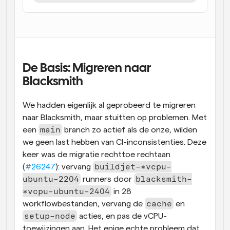
De Basis: Migreren naar 
Blacksmith
We hadden eigenlijk al geprobeerd te migreren 
naar Blacksmith, maar stuitten op problemen. Met 
main
een 
 branch zo actief als de onze, wilden 
we geen last hebben van CI-inconsistenties. Deze 
keer was de migratie rechttoe rechtaan 
buildjet-*vcpu-
(
#26247
): vervang 
ubuntu-2204
blacksmith-
 runners door 
*vcpu-ubuntu-2404
 in 28 
cache
workflowbestanden, vervang de 
 en 
setup-node
 acties, en pas de vCPU-
toewijzingen aan. Het enige echte probleem dat 