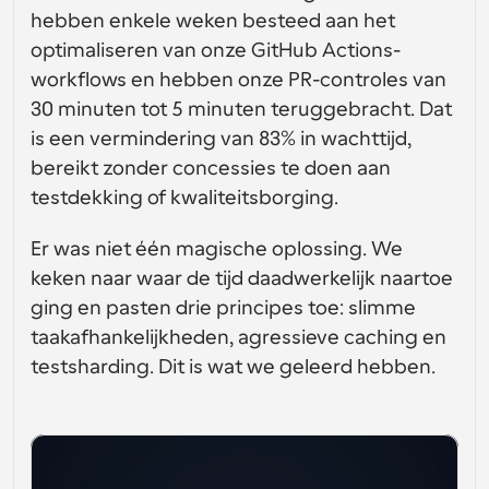
gebruikersinterfaceontwerp
Enterprise-niveau planningsoplossingen
Bouw je eigen integraties met onze openbare API
hebben enkele weken besteed aan het 
Met 
optimaliseren van onze GitHub Actions-
App Store
Planningscomponenten
gebruiksdoe
Integreer met je favoriete apps
l
workflows en hebben onze PR-controles van 
Gebruik onze react-atomen om planning aan uw app 
toe te voegen
30 minuten tot 5 minuten teruggebracht. Dat 
Werven
Ondersteuning
Collectieve Evenementen
is een vermindering van 83% in wachttijd, 
OAuth-client aanmaken
Plan evenementen met meerdere deelnemers
bereikt zonder concessies te doen aan 
Integreer Cal.com met behulp van OAuth
testdekking of kwaliteitsborging.
Helpdocumenten
Verkoop
Gezondheidszorg
Moet je meer leren over ons systeem? Bekijk de 
hulpartikelen
Er was niet één magische oplossing. We 
keken naar waar de tijd daadwerkelijk naartoe 
HR
Telehealth
Insluiten
ging en pasten drie principes toe: slimme 
Embed Cal.com in uw website
taakafhankelijkheden, agressieve caching en 
Onderwijs
Marketing
testsharding. Dit is wat we geleerd hebben.
Buiten kantoor
Plan gemakkelijk tijd vrij
Probeer Cal.ai nu!
Betalingen
Accepteer betalingen voor boekingen