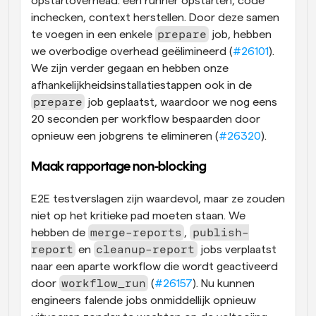
opstartoverhead: een runner opstarten, code 
inchecken, context herstellen. Door deze samen 
prepare
te voegen in een enkele 
 job, hebben 
we overbodige overhead geëlimineerd (
#26101
). 
We zijn verder gegaan en hebben onze 
afhankelijkheidsinstallatiestappen ook in de 
prepare
 job geplaatst, waardoor we nog eens 
20 seconden per workflow bespaarden door 
opnieuw een jobgrens te elimineren (
#26320
).
Maak rapportage non-blocking
E2E testverslagen zijn waardevol, maar ze zouden 
niet op het kritieke pad moeten staan. We 
merge-reports
publish-
hebben de 
, 
report
cleanup-report
 en 
 jobs verplaatst 
naar een aparte workflow die wordt geactiveerd 
workflow_run
door 
 (
#26157
). Nu kunnen 
engineers falende jobs onmiddellijk opnieuw 