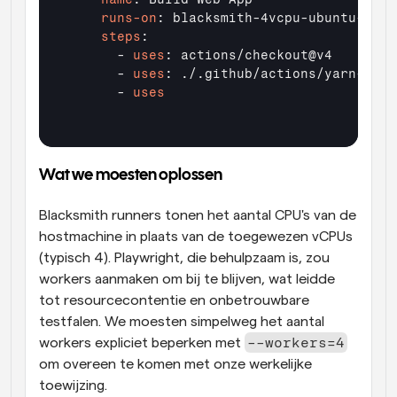
    runs-on
    steps
:

      - 
uses
: actions/checkout@v4

      - 
uses
: ./.github/actions/yarn-insta
      - 
uses
Wat we moesten oplossen
Blacksmith runners tonen het aantal CPU's van de 
hostmachine in plaats van de toegewezen vCPUs 
(typisch 4). Playwright, die behulpzaam is, zou 
workers aanmaken om bij te blijven, wat leidde 
tot resourcecontentie en onbetrouwbare 
testfalen. We moesten simpelweg het aantal 
--workers=4
workers expliciet beperken met 
om overeen te komen met onze werkelijke 
toewijzing.