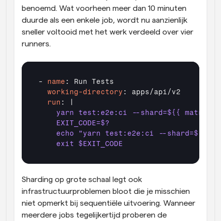
benoemd. Wat voorheen meer dan 10 minuten 
duurde als een enkele job, wordt nu aanzienlijk 
sneller voltooid met het werk verdeeld over vier 
runners.
- 
name
  working-directory
  run
    yarn test:e2e:ci --shard=${{ matrix.s
    EXIT_CODE=$?
    echo "yarn test:e2e:ci --shard=${{ ma
    exit $EXIT_CODE
Sharding op grote schaal legt ook 
infrastructuurproblemen bloot die je misschien 
niet opmerkt bij sequentiële uitvoering. Wanneer 
meerdere jobs tegelijkertijd proberen de 