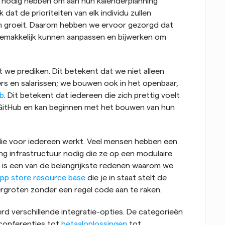
e nodig hebben om aan hun kalenderplanning 
t de prioriteiten van elk individu zullen 
n groeit. Daarom hebben we ervoor gezorgd dat 
gemakkelijk kunnen aanpassen en bijwerken om 
 we prediken. Dit betekent dat we niet alleen 
ers en salarissen; we bouwen ook in het openbaar, 
b
. Dit betekent dat iedereen die zich prettig voelt 
GitHub en kan beginnen met het bouwen van hun 
die voor iedereen werkt. Veel mensen hebben een 
ng infrastructuur nodig die ze op een modulaire 
 is een van de belangrijkste redenen waarom we 
pp store resource base
 die je in staat stelt de 
rgroten zonder een regel code aan te raken.
d verschillende integratie-opties. De categorieën 
conferenties tot 
betaaloplossingen
 tot 