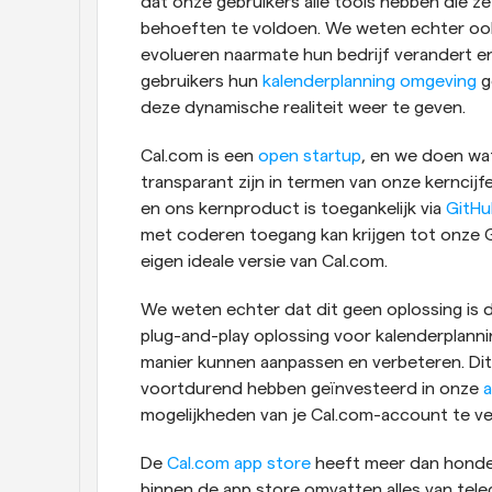
dat onze gebruikers alle tools hebben die z
behoeften te voldoen. We weten echter ook da
evolueren naarmate hun bedrijf verandert e
gebruikers hun 
kalenderplanning omgeving
 
deze dynamische realiteit weer te geven.
Cal.com is een 
open startup
, en we doen wat
transparant zijn in termen van onze kerncijf
en ons kernproduct is toegankelijk via 
GitHu
met coderen toegang kan krijgen tot onze 
eigen ideale versie van Cal.com.
We weten echter dat dit geen oplossing is 
plug-and-play oplossing voor kalenderplanni
manier kunnen aanpassen en verbeteren. Dit
voortdurend hebben geïnvesteerd in onze 
a
mogelijkheden van je Cal.com-account te ve
De 
Cal.com app store
 heeft meer dan honder
binnen de app store omvatten alles van tele