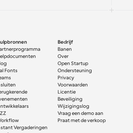
ulpbronnen
Bedrijf
artnerprogramma
Banen
elpdocumenten
Over
log
Open Startup
al Fonts
Ondersteuning
eams
Privacy
nsluiten
Voorwaarden
erugkerende 
Licentie
venementen
Beveiliging
ntwikkelaars
Wijzigingslog
ZZ
Vraag een demo aan
orkflow
Praat met de verkoop
nstant Vergaderingen