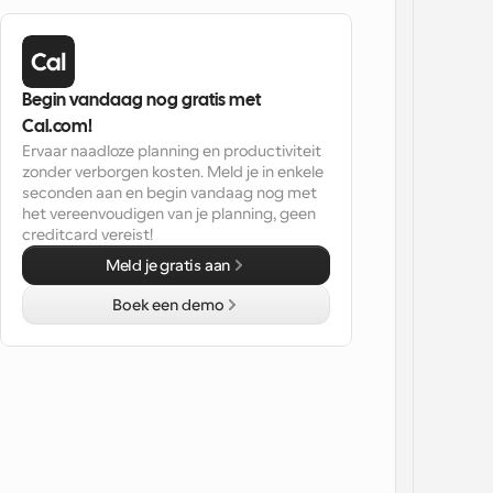
Begin vandaag nog gratis met 
Cal.com!
Ervaar naadloze planning en productiviteit 
zonder verborgen kosten. Meld je in enkele 
seconden aan en begin vandaag nog met 
het vereenvoudigen van je planning, geen 
creditcard vereist!
Meld je gratis aan
Boek een demo