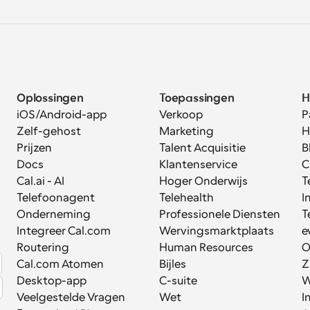
Oplossingen
Toepassingen
H
iOS/Android-app
Verkoop
P
Zelf-gehost
Marketing
H
Prijzen
Talent Acquisitie
B
Docs
Klantenservice
C
Cal.ai - AI 
Hoger Onderwijs
T
Telefoonagent
Telehealth
I
Onderneming
Professionele Diensten
T
Integreer Cal.com
Wervingsmarktplaats
e
Routering
Human Resources
O
Cal.com Atomen
Bijles
Z
Desktop-app
C-suite
W
Veelgestelde Vragen
Wet
I