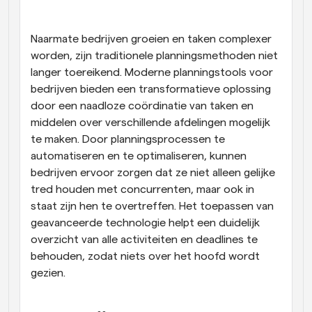
Workflow
Automatiseer planning en herinneringen
Naarmate bedrijven groeien en taken complexer 
worden, zijn traditionele planningsmethoden niet 
langer toereikend. Moderne planningstools voor 
Blog
Blijf op de hoogte van het laatste nieuws en updates
bedrijven bieden een transformatieve oplossing 
Supercharged planning met AI-gestuurde 
door een naadloze coördinatie van taken en 
oproepen
middelen over verschillende afdelingen mogelijk 
Instant Vergaderingen
Ontmoet cliënten binnen enkele minuten
te maken. Door planningsprocessen te 
automatiseren en te optimaliseren, kunnen 
bedrijven ervoor zorgen dat ze niet alleen gelijke 
Dynamische Groep Links
Boek naadloos vergaderingen met meerdere mensen
tred houden met concurrenten, maar ook in 
staat zijn hen te overtreffen. Het toepassen van 
geavanceerde technologie helpt een duidelijk 
Webhooks
Ontvang een melding wanneer er iets gebeurt
overzicht van alle activiteiten en deadlines te 
behouden, zodat niets over het hoofd wordt 
gezien.