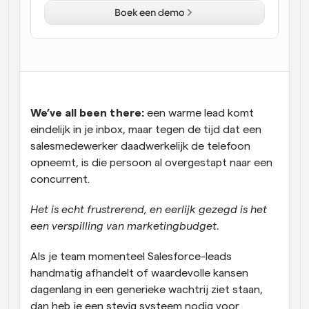
Boek een demo
Workflow
Automatiseer planning en herinneringen
Blog
Blijf op de hoogte van het laatste nieuws en updates
Supercharged planning met AI-gestuurde 
oproepen
We’ve all been there:
 een warme lead komt 
Instant Vergaderingen
eindelijk in je inbox, maar tegen de tijd dat een 
Ontmoet cliënten binnen enkele minuten
salesmedewerker daadwerkelijk de telefoon 
opneemt, is die persoon al overgestapt naar een 
Dynamische Groep Links
concurrent. 
Boek naadloos vergaderingen met meerdere mensen
Het is echt frustrerend, en eerlijk gezegd is het 
Webhooks
een verspilling van marketingbudget.
Ontvang een melding wanneer er iets gebeurt
Als je team momenteel Salesforce-leads 
handmatig afhandelt of waardevolle kansen 
dagenlang in een generieke wachtrij ziet staan, 
dan heb je een stevig systeem nodig voor 