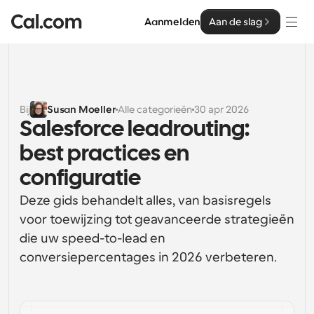
Aanmelden
Aan de slag
Oplossingen
Oplossingen
Bij
Susan Moeller
Alle categorieën
30 apr 2026
Salesforce leadrouting: 
Op teamgrootte
Enterprise
best practices en 
Voor individuen
Persoonlijke planning eenvoudig gemaakt
configuratie
Cal.ai
Deze gids behandelt alles, van basisregels 
Voor Teams
Samenwerkingsplanning voor groepen
voor toewijzing tot geavanceerde strategieën 
Ontwikkelaar
die uw speed-to-lead en 
Voor organisaties
conversiepercentages in 2026 verbeteren.
Ontwikkelaarsdocumentatie
Hulpbronnen
Grotere teamsplanning voor meer controle en 
Documentatie voor het Cal.com-platform
beveiliging
Lettertype: Cal Sans UI & tekst
Prijzen
Voor ondernemingen
Ons eigen variabele lettertype voor 
API