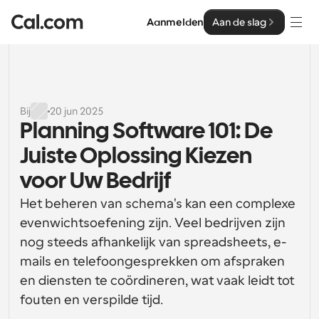
Aanmelden
Aan de slag
Oplossingen
Oplossingen
Bij
20 jun 2025
Planning Software 101: De 
Op teamgrootte
Enterprise
Juiste Oplossing Kiezen 
Voor individuen
Persoonlijke planning eenvoudig gemaakt
voor Uw Bedrijf
Cal.ai
Het beheren van schema's kan een complexe 
Voor Teams
Samenwerkingsplanning voor groepen
evenwichtsoefening zijn. Veel bedrijven zijn 
Ontwikkelaar
nog steeds afhankelijk van spreadsheets, e-
Voor organisaties
mails en telefoongesprekken om afspraken 
Ontwikkelaarsdocumentatie
Hulpbronnen
Grotere teamsplanning voor meer controle en 
Documentatie voor het Cal.com-platform
beveiliging
en diensten te coördineren, wat vaak leidt tot 
Lettertype: Cal Sans UI & tekst
fouten en verspilde tijd.
Prijzen
Voor ondernemingen
Ons eigen variabele lettertype voor 
API