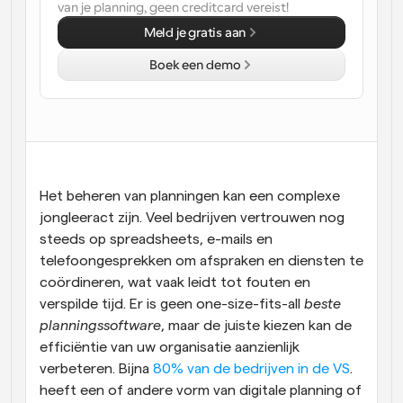
van je planning, geen creditcard vereist!
Workflow
Meld je gratis aan
Automatiseer planning en herinneringen
Boek een demo
Blog
Blijf op de hoogte van het laatste nieuws en updates
Supercharged planning met AI-gestuurde 
oproepen
Instant Vergaderingen
Ontmoet cliënten binnen enkele minuten
Het beheren van planningen kan een complexe 
jongleeract zijn. Veel bedrijven vertrouwen nog 
Dynamische Groep Links
steeds op spreadsheets, e-mails en 
Boek naadloos vergaderingen met meerdere mensen
telefoongesprekken om afspraken en diensten te 
coördineren, wat vaak leidt tot fouten en 
Webhooks
verspilde tijd. Er is geen one-size-fits-all 
beste 
Ontvang een melding wanneer er iets gebeurt
planningssoftware
, maar de juiste kiezen kan de 
efficiëntie van uw organisatie aanzienlijk 
verbeteren. Bijna
 80% van de bedrijven in de VS
. 
heeft een of andere vorm van digitale planning of 