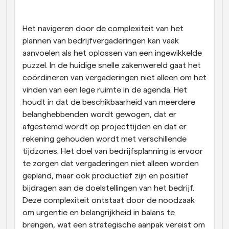
Workflow
Automatiseer planning en herinneringen
Het navigeren door de complexiteit van het 
plannen van bedrijfvergaderingen kan vaak 
aanvoelen als het oplossen van een ingewikkelde 
Blog
Blijf op de hoogte van het laatste nieuws en updates
puzzel. In de huidige snelle zakenwereld gaat het 
Supercharged planning met AI-gestuurde 
coördineren van vergaderingen niet alleen om het 
oproepen
vinden van een lege ruimte in de agenda. Het 
Instant Vergaderingen
Ontmoet cliënten binnen enkele minuten
houdt in dat de beschikbaarheid van meerdere 
belanghebbenden wordt gewogen, dat er 
afgestemd wordt op projecttijden en dat er 
Dynamische Groep Links
Boek naadloos vergaderingen met meerdere mensen
rekening gehouden wordt met verschillende 
tijdzones. Het doel van bedrijfsplanning is ervoor 
te zorgen dat vergaderingen niet alleen worden 
Webhooks
Ontvang een melding wanneer er iets gebeurt
gepland, maar ook productief zijn en positief 
bijdragen aan de doelstellingen van het bedrijf. 
Deze complexiteit ontstaat door de noodzaak 
om urgentie en belangrijkheid in balans te 
brengen, wat een strategische aanpak vereist om 