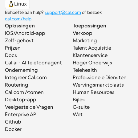
Linux
Behoefte aan hulp? 
support@cal.com
 of bezoek 
cal.com/help
.
Oplossingen
Toepassingen
iOS/Android-app
Verkoop
Zelf-gehost
Marketing
Prijzen
Talent Acquisitie
Docs
Klantenservice
Cal.ai - AI Telefoonagent
Hoger Onderwijs
Onderneming
Telehealth
Integreer Cal.com
Professionele Diensten
Routering
Wervingsmarktplaats
Cal.com Atomen
Human Resources
Desktop-app
Bijles
Veelgestelde Vragen
C-suite
Enterprise API
Wet
Github
Docker