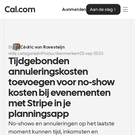
Aanmelden
Aan de slag
Oplossingen
Oplossingen
Bij
Cédric van Ravesteijn
Alle categorieën
Productkenmerken
23 sep 2025
Op teamgrootte
Enterprise
Tijdgebonden 
Voor individuen
annuleringskosten 
Persoonlijke planning eenvoudig gemaakt
Cal.ai
toevoegen voor no-show 
Voor Teams
kosten bij evenementen 
Samenwerkingsplanning voor groepen
Ontwikkelaar
met Stripe in je 
Voor organisaties
Ontwikkelaarsdocumentatie
Hulpbronnen
Grotere teamsplanning voor meer controle en 
planningsapp
Documentatie voor het Cal.com-platform
beveiliging
No-shows en annuleringen op het laatste 
Lettertype: Cal Sans UI & tekst
Prijzen
Voor ondernemingen
Ons eigen variabele lettertype voor 
moment kunnen tijd, inkomsten en 
API