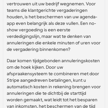
gebruikersinterfaceontwerp
Enterprise-niveau planningsoplossingen
Bouw je eigen integraties met onze openbare API
vertrouwen uit uw bedrijf wegnemen. Voor 
Met 
teams die klantgerichte vergaderingen 
App Store
Planningscomponenten
gebruiksdoe
houden, is het beschermen van uw agenda-
Integreer met je favoriete apps
l
Gebruik onze react-atomen om planning aan uw app 
toe te voegen
app even belangrijk als deze vullen. Een no-
Werven
Ondersteuning
Collectieve Evenementen
show vergoeding is een eerste 
OAuth-client aanmaken
Plan evenementen met meerdere deelnemers
verdedigingslijn, maar wat te denken van 
Integreer Cal.com met behulp van OAuth
annuleringen die enkele minuten of uren voor 
Helpdocumenten
Verkoop
Gezondheidszorg
Moet je meer leren over ons systeem? Bekijk de 
de vergadering binnenkomen?
hulpartikelen
Daar komen tijdgebonden annuleringskosten 
HR
Telehealth
Insluiten
om de hoek kijken. Door uw 
Embed Cal.com in uw website
afspraakensysteem te combineren met door 
Onderwijs
Marketing
Stripe aangedreven betalingen, kunt u 
Buiten kantoor
Plan gemakkelijk tijd vrij
automatisch kosten in rekening brengen voor 
annuleringen die te dichtbij de starttijd 
Probeer Cal.ai nu!
Betalingen
worden gemaakt, wat leidt tot het besparen 
Accepteer betalingen voor boekingen
van inkomsten, het beschermen van de tijd 