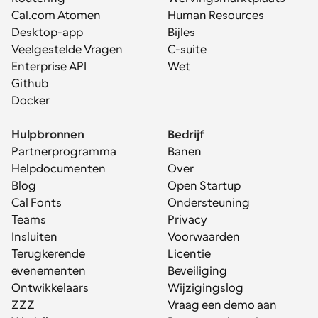
Cal.com Atomen
Human Resources
Desktop-app
Bijles
Veelgestelde Vragen
C-suite
Enterprise API
Wet
Github
Docker
Hulpbronnen
Bedrijf
Partnerprogramma
Banen
Helpdocumenten
Over
Blog
Open Startup
Cal Fonts
Ondersteuning
Teams
Privacy
Insluiten
Voorwaarden
Terugkerende 
Licentie
evenementen
Beveiliging
Ontwikkelaars
Wijzigingslog
ZZZ
Vraag een demo aan