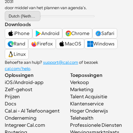
2031 
door middel van het plannen van agenda's.
Select Language
Dutch (Netherlands)
Downloads
iPhone
Android
Chrome
Safari
Rand
Firefox
MacOS
Windows
Linux
Behoefte aan hulp? 
support@cal.com
 of bezoek 
cal.com/help
.
Oplossingen
Toepassingen
iOS/Android-app
Verkoop
Zelf-gehost
Marketing
Prijzen
Talent Acquisitie
Docs
Klantenservice
Cal.ai - AI Telefoonagent
Hoger Onderwijs
Onderneming
Telehealth
Integreer Cal.com
Professionele Diensten
Routering
Wervingsmarktplaats