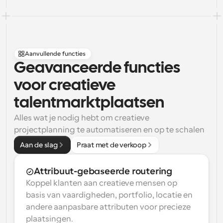
Aanvullende functies
Geavanceerde functies 
voor creatieve 
talentmarktplaatsen
Alles wat je nodig hebt om creatieve 
projectplanning te automatiseren en op te schalen
Aan de slag
Praat met de verkoop
Attribuut-gebaseerde routering
Koppel klanten aan creatieve mensen op 
basis van vaardigheden, portfolio, locatie en 
andere aanpasbare attributen voor precieze 
plaatsingen.