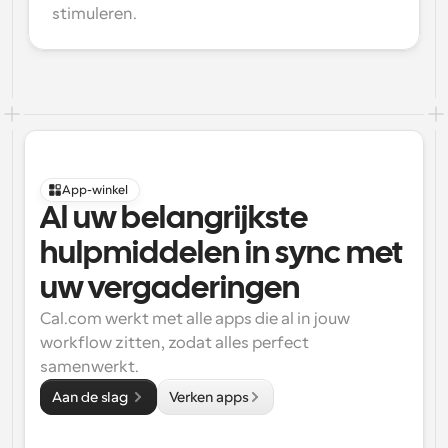
stimuleren.
App-winkel
Al uw belangrijkste 
hulpmiddelen in sync met 
uw vergaderingen
Cal.com werkt met alle apps die al in jouw 
workflow zitten, zodat alles perfect 
samenwerkt.
Aan de slag 
Verken apps