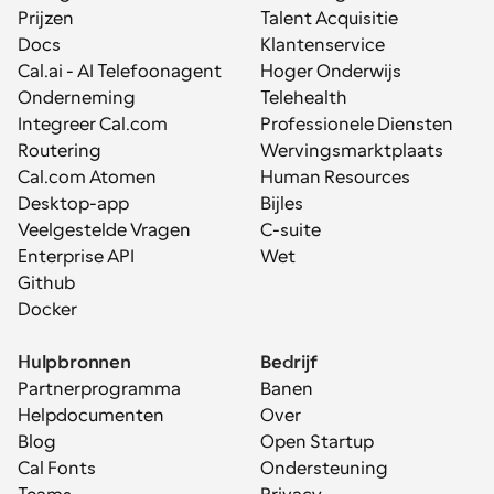
Prijzen
Talent Acquisitie
Docs
Klantenservice
Cal.ai - AI Telefoonagent
Hoger Onderwijs
Onderneming
Telehealth
Integreer Cal.com
Professionele Diensten
Routering
Wervingsmarktplaats
Cal.com Atomen
Human Resources
Desktop-app
Bijles
Veelgestelde Vragen
C-suite
Enterprise API
Wet
Github
Docker
Hulpbronnen
Bedrijf
Partnerprogramma
Banen
Helpdocumenten
Over
Blog
Open Startup
Cal Fonts
Ondersteuning