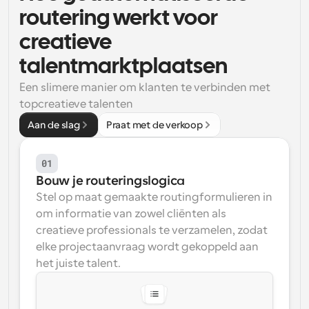
routering werkt voor 
Workflow
Automatiseer planning en herinneringen
creatieve 
talentmarktplaatsen
Blog
Blijf op de hoogte van het laatste nieuws en updates
Een slimere manier om klanten te verbinden met 
Supercharged planning met AI-gestuurde 
topcreatieve talenten
oproepen
Instant Vergaderingen
Aan de slag
Praat met de verkoop
Ontmoet cliënten binnen enkele minuten
01
Dynamische Groep Links
Bouw je routeringslogica
Boek naadloos vergaderingen met meerdere mensen
Stel op maat gemaakte routingformulieren in 
om informatie van zowel cliënten als 
Webhooks
creatieve professionals te verzamelen, zodat 
Ontvang een melding wanneer er iets gebeurt
elke projectaanvraag wordt gekoppeld aan 
het juiste talent.