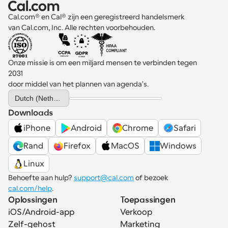
Cal.com® en Cal® zijn een geregistreerd handelsmerk 
van Cal.com, Inc. Alle rechten voorbehouden.
Onze missie is om een miljard mensen te verbinden tegen 
2031 
door middel van het plannen van agenda's.
Select Language
Dutch (Netherlands)
Downloads
iPhone
Android
Chrome
Safari
Rand
Firefox
MacOS
Windows
Linux
Behoefte aan hulp? 
support@cal.com
 of bezoek 
cal.com/help
.
Oplossingen
Toepassingen
iOS/Android-app
Verkoop
Zelf-gehost
Marketing