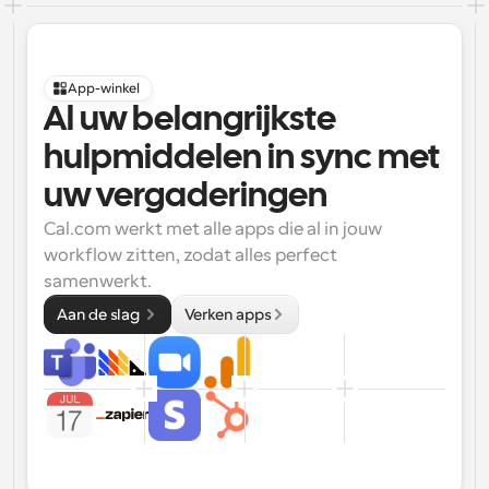
App-winkel
Al uw belangrijkste 
hulpmiddelen in sync met 
uw vergaderingen
Cal.com werkt met alle apps die al in jouw 
workflow zitten, zodat alles perfect 
samenwerkt.
Aan de slag 
Verken apps