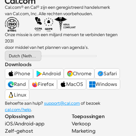
Cal.com® en Cal® zijn een geregistreerd handelsmerk 
van Cal.com, Inc. Alle rechten voorbehouden.
Onze missie is om een miljard mensen te verbinden tegen 
2031 
door middel van het plannen van agenda's.
Select Language
Dutch (Netherlands)
Downloads
iPhone
Android
Chrome
Safari
Rand
Firefox
MacOS
Windows
Linux
Behoefte aan hulp? 
support@cal.com
 of bezoek 
cal.com/help
.
Oplossingen
Toepassingen
iOS/Android-app
Verkoop
Zelf-gehost
Marketing