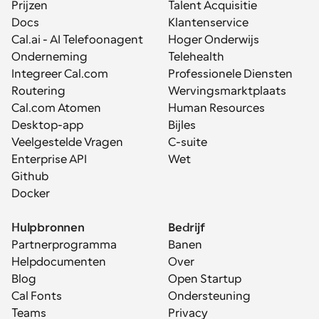
Prijzen
Talent Acquisitie
Docs
Klantenservice
Cal.ai - AI Telefoonagent
Hoger Onderwijs
Onderneming
Telehealth
Integreer Cal.com
Professionele Diensten
Routering
Wervingsmarktplaats
Cal.com Atomen
Human Resources
Desktop-app
Bijles
Veelgestelde Vragen
C-suite
Enterprise API
Wet
Github
Docker
Hulpbronnen
Bedrijf
Partnerprogramma
Banen
Helpdocumenten
Over
Blog
Open Startup
Cal Fonts
Ondersteuning
Teams
Privacy