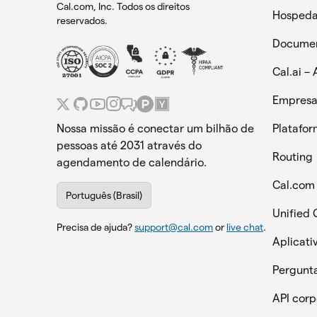
Cal.com, Inc. Todos os direitos
Hosped
reservados.
Docume
Cal.ai – 
Empresar
Nossa missão é conectar um bilhão de
Platafo
pessoas até 2031 através do
Routing
agendamento de calendário.
Cal.com
Português (Brasil)
Unified 
Precisa de ajuda?
support@cal.com
or
live chat
.
Aplicati
Pergunta
API corp