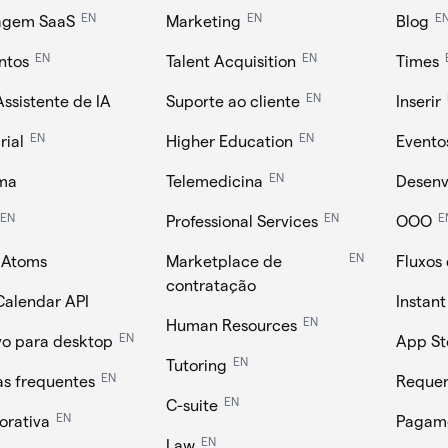
EN
EN
E
agem SaaS
Marketing
Blog
EN
EN
ntos
Talent Acquisition
Times
EN
Assistente de IA
Suporte ao cliente
Inserir
EN
EN
ial
Higher Education
Evento
EN
rma
Telemedicina
Desenv
EN
EN
E
Professional Services
OOO
EN
 Atoms
Marketplace de
Fluxos
contratação
Calendar API
Instan
EN
Human Resources
EN
vo para desktop
App St
EN
Tutoring
EN
s frequentes
Requer
EN
C-suite
EN
orativa
Pagam
EN
Law