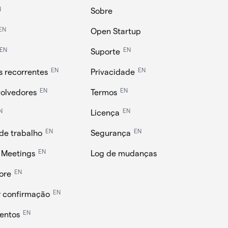
N
Sobre
EN
Open Startup
EN
EN
Suporte
EN
EN
s recorrentes
Privacidade
EN
EN
olvedores
Termos
N
EN
Licença
EN
EN
 de trabalho
Segurança
EN
t Meetings
Log de mudanças
EN
ore
EN
 confirmação
EN
entos