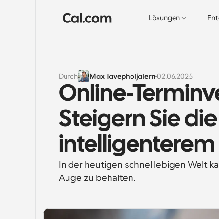
Lösungen
Ent
Durch
Max Tavepholjalern
02.06.2025
Online-Terminv
Steigern Sie die
intelligenter
In der heutigen schnelllebigen Welt k
Auge zu behalten.