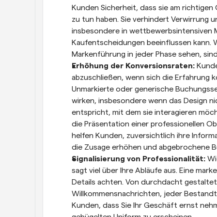
Kunden Sicherheit, dass sie am richtigen 
zu tun haben. Sie verhindert Verwirrung 
insbesondere in wettbewerbsintensiven Mär
Kaufentscheidungen beeinflussen kann. 
Markenführung in jeder Phase sehen, sind
Erhöhung der Konversionsraten: 
Kunde
abzuschließen, wenn sich die Erfahrung ko
Unmarkierte oder generische Buchungssei
wirken, insbesondere wenn das Design n
entspricht, mit dem sie interagieren möch
die Präsentation einer professionellen O
helfen Kunden, zuversichtlich ihre Inform
die Zusage erhöhen und abgebrochene B
Signalisierung von Professionalität: 
Wi
sagt viel über Ihre Abläufe aus. Eine mar
Details achten. Von durchdacht gestaltete
Willkommensnachrichten, jeder Bestandteil
Kunden, dass Sie Ihr Geschäft ernst nehmen
gebügelten Uniform zu erscheinen.