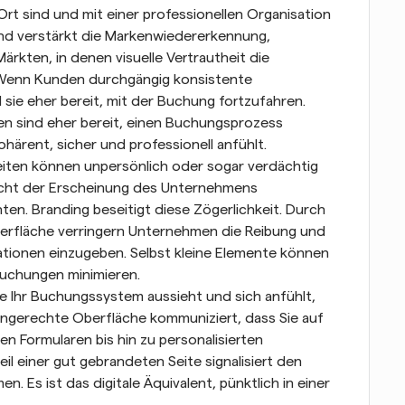
Ort sind und mit einer professionellen Organisation 
und verstärkt die Markenwiedererkennung, 
kten, in denen visuelle Vertrautheit die 
Wenn Kunden durchgängig konsistente 
 sie eher bereit, mit der Buchung fortzufahren.
n sind eher bereit, einen Buchungsprozess 
härent, sicher und professionell anfühlt. 
ten können unpersönlich oder sogar verdächtig 
icht der Erscheinung des Unternehmens 
ten. Branding beseitigt diese Zögerlichkeit. Durch 
berfläche verringern Unternehmen die Reibung und 
ationen einzugeben. Selbst kleine Elemente können 
uchungen minimieren.
e Ihr Buchungssystem aussieht und sich anfühlt, 
kengerechte Oberfläche kommuniziert, dass Sie auf 
n Formularen bis hin zu personalisierten 
 einer gut gebrandeten Seite signalisiert den 
. Es ist das digitale Äquivalent, pünktlich in einer 