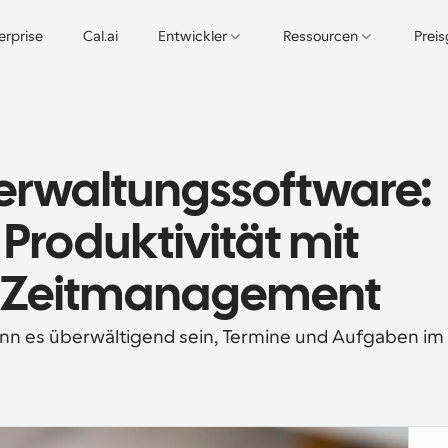
erprise
Cal.ai
Entwickler
Ressourcen
Prei
erwaltungssoftware: 
 Produktivität mit 
em Zeitmanagement
ann es überwältigend sein, Termine und Aufgaben im 