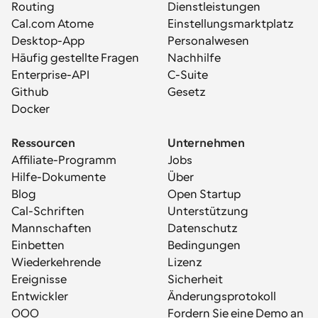
Routing
Dienstleistungen
Cal.com Atome
Einstellungsmarktplatz
Desktop-App
Personalwesen
Häufig gestellte Fragen
Nachhilfe
Enterprise-API
C-Suite
Github
Gesetz
Docker
Ressourcen
Unternehmen
Affiliate-Programm
Jobs
Hilfe-Dokumente
Über
Blog
Open Startup
Cal-Schriften
Unterstützung
Mannschaften
Datenschutz
Einbetten
Bedingungen
Wiederkehrende 
Lizenz
Ereignisse
Sicherheit
Entwickler
Änderungsprotokoll
OOO
Fordern Sie eine Demo an