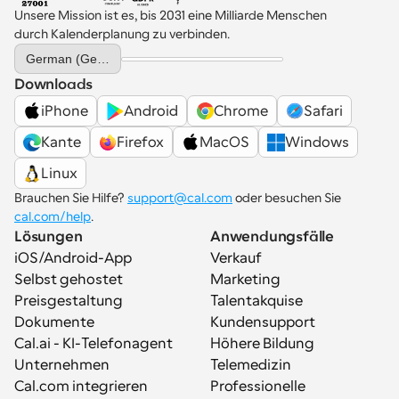
Unsere Mission ist es, bis 2031 eine Milliarde Menschen 
durch Kalenderplanung zu verbinden.
Select Language
German (Germany)
Downloads
iPhone
Android
Chrome
Safari
Kante
Firefox
MacOS
Windows
Linux
Brauchen Sie Hilfe? 
support@cal.com
 oder besuchen Sie 
cal.com/help
.
Lösungen
Anwendungsfälle
iOS/Android-App
Verkauf
Selbst gehostet
Marketing
Preisgestaltung
Talentakquise
Dokumente
Kundensupport
Cal.ai - KI-Telefonagent
Höhere Bildung
Unternehmen
Telemedizin
Cal.com integrieren
Professionelle 