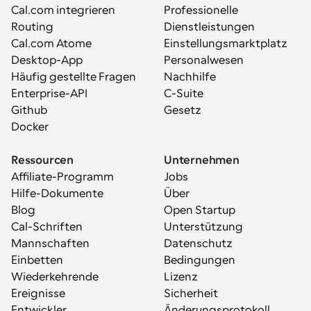
Cal.com integrieren
Professionelle 
Routing
Dienstleistungen
Cal.com Atome
Einstellungsmarktplatz
Desktop-App
Personalwesen
Häufig gestellte Fragen
Nachhilfe
Enterprise-API
C-Suite
Github
Gesetz
Docker
Ressourcen
Unternehmen
Affiliate-Programm
Jobs
Hilfe-Dokumente
Über
Blog
Open Startup
Cal-Schriften
Unterstützung
Mannschaften
Datenschutz
Einbetten
Bedingungen
Wiederkehrende 
Lizenz
Ereignisse
Sicherheit
Entwickler
Änderungsprotokoll