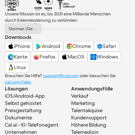
Unsere Mission ist es, bis 2031 eine Milliarde Menschen 
durch Kalenderplanung zu verbinden.
Select Language
German (Germany)
Downloads
iPhone
Android
Chrome
Safari
Kante
Firefox
MacOS
Windows
Linux
Brauchen Sie Hilfe? 
support@cal.com
 oder besuchen Sie 
cal.com/help
.
Lösungen
Anwendungsfälle
iOS/Android-App
Verkauf
Selbst gehostet
Marketing
Preisgestaltung
Talentakquise
Dokumente
Kundensupport
Cal.ai - KI-Telefonagent
Höhere Bildung
Unternehmen
Telemedizin