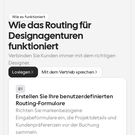
Arbeitsabläufe
Automatisieren Sie die Planung und Erinnerungen
Wie es funktioniert
Wie das Routing für 
Blog
Designagenturen 
Bleiben Sie auf dem Laufenden über die neuesten 
Nachrichten und Updates.
funktioniert
Supercharged Planung mit KI-gestützten Anrufen
Sofortige Besprechungen
Verbinden Sie Kunden immer mit dem richtigen 
Treffen Sie sich in wenigen Minuten mit Kunden
Designer.
Loslegen
Mit dem Vertrieb sprechen
Dynamische Gruppenlinks
Nahtlos Meetings mit mehreren Personen buchen
01
Webhooks
Erstellen Sie Ihre benutzerdefinierten 
Erhalten Sie eine Benachrichtigung, wenn etwas 
Routing-Formulare
passiert
Richten Sie markenbezogene 
Eingabeformulare ein, die Projektdetails und 
Kundenpräferenzen vor der Buchung 
sammeln.