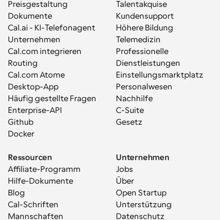
Preisgestaltung
Talentakquise
Dokumente
Kundensupport
Cal.ai - KI-Telefonagent
Höhere Bildung
Unternehmen
Telemedizin
Cal.com integrieren
Professionelle 
Routing
Dienstleistungen
Cal.com Atome
Einstellungsmarktplatz
Desktop-App
Personalwesen
Häufig gestellte Fragen
Nachhilfe
Enterprise-API
C-Suite
Github
Gesetz
Docker
Ressourcen
Unternehmen
Affiliate-Programm
Jobs
Hilfe-Dokumente
Über
Blog
Open Startup
Cal-Schriften
Unterstützung
Mannschaften
Datenschutz