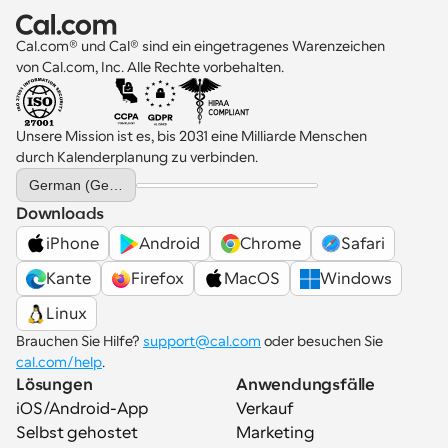
Cal.com® und Cal® sind ein eingetragenes Warenzeichen 
von Cal.com, Inc. Alle Rechte vorbehalten.
Unsere Mission ist es, bis 2031 eine Milliarde Menschen 
durch Kalenderplanung zu verbinden.
Select Language
German (Germany)
Downloads
iPhone
Android
Chrome
Safari
Kante
Firefox
MacOS
Windows
Linux
Brauchen Sie Hilfe? 
support@cal.com
 oder besuchen Sie 
cal.com/help
.
Lösungen
Anwendungsfälle
iOS/Android-App
Verkauf
Selbst gehostet
Marketing