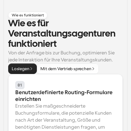
Arbeitsabläufe
Automatisieren Sie die Planung und Erinnerungen
Wie es funktioniert
Wie es für 
Blog
Veranstaltungsagenturen 
Bleiben Sie auf dem Laufenden über die neuesten 
Nachrichten und Updates.
funktioniert
Supercharged Planung mit KI-gestützten Anrufen
Sofortige Besprechungen
Von der Anfrage bis zur Buchung, optimieren Sie 
Treffen Sie sich in wenigen Minuten mit Kunden
jede Interaktion für Ihre Veranstaltungskunden.
Loslegen
Mit dem Vertrieb sprechen
Dynamische Gruppenlinks
Nahtlos Meetings mit mehreren Personen buchen
01
Webhooks
Benutzerdefinierte Routing-Formulare 
Erhalten Sie eine Benachrichtigung, wenn etwas 
einrichten
passiert
Erstellen Sie maßgeschneiderte 
Buchungsformulare, die potenzielle Kunden 
nach Art der Veranstaltung, Größe und 
benötigten Dienstleistungen fragen, um 