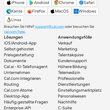
iPhone
Android
Chrome
Safari
Kante
Firefox
MacOS
Windows
Linux
Brauchen Sie Hilfe? 
support@cal.com
 oder besuchen Sie 
cal.com/help
.
Lösungen
Anwendungsfälle
iOS/Android-App
Verkauf
Selbst gehostet
Marketing
Preisgestaltung
Talentakquise
Dokumente
Kundensupport
Cal.ai - KI-Telefonagent
Höhere Bildung
Unternehmen
Telemedizin
Cal.com integrieren
Professionelle 
Routing
Dienstleistungen
Cal.com Atome
Einstellungsmarktplatz
Desktop-App
Personalwesen
Häufig gestellte Fragen
Nachhilfe
Enterprise-API
C-Suite