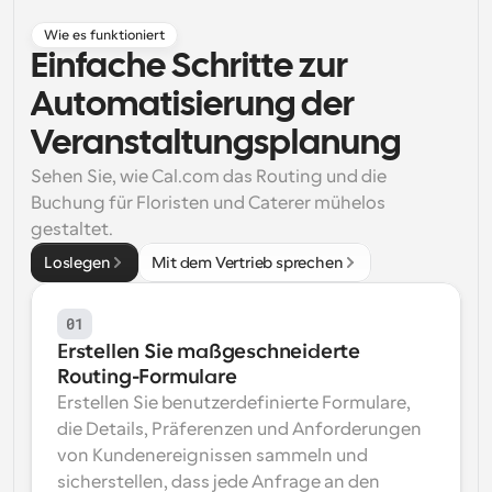
Arbeitsabläufe
Wie es funktioniert
Automatisieren Sie die Planung und Erinnerungen
Einfache Schritte zur 
Automatisierung der 
Blog
Bleiben Sie auf dem Laufenden über die neuesten 
Veranstaltungsplanung
Nachrichten und Updates.
Supercharged Planung mit KI-gestützten Anrufen
Sehen Sie, wie Cal.com das Routing und die 
Sofortige Besprechungen
Buchung für Floristen und Caterer mühelos 
Treffen Sie sich in wenigen Minuten mit Kunden
gestaltet.
Loslegen
Mit dem Vertrieb sprechen
Dynamische Gruppenlinks
Nahtlos Meetings mit mehreren Personen buchen
01
Webhooks
Erstellen Sie maßgeschneiderte 
Erhalten Sie eine Benachrichtigung, wenn etwas 
Routing-Formulare
passiert
Erstellen Sie benutzerdefinierte Formulare, 
die Details, Präferenzen und Anforderungen 
von Kundenereignissen sammeln und 
sicherstellen, dass jede Anfrage an den 