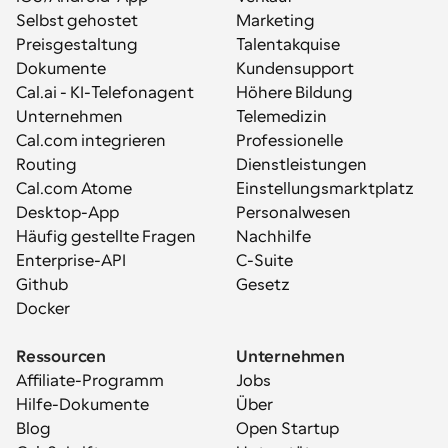
Selbst gehostet
Marketing
Preisgestaltung
Talentakquise
Dokumente
Kundensupport
Cal.ai - KI-Telefonagent
Höhere Bildung
Unternehmen
Telemedizin
Cal.com integrieren
Professionelle 
Routing
Dienstleistungen
Cal.com Atome
Einstellungsmarktplatz
Desktop-App
Personalwesen
Häufig gestellte Fragen
Nachhilfe
Enterprise-API
C-Suite
Github
Gesetz
Docker
Ressourcen
Unternehmen
Affiliate-Programm
Jobs
Hilfe-Dokumente
Über
Blog
Open Startup