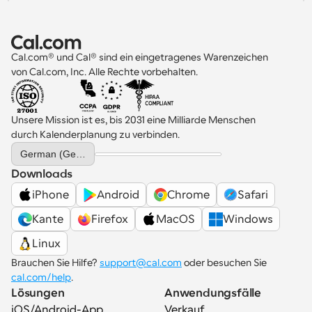
Cal.com® und Cal® sind ein eingetragenes Warenzeichen 
von Cal.com, Inc. Alle Rechte vorbehalten.
Unsere Mission ist es, bis 2031 eine Milliarde Menschen 
durch Kalenderplanung zu verbinden.
Select Language
German (Germany)
Downloads
iPhone
Android
Chrome
Safari
Kante
Firefox
MacOS
Windows
Linux
Brauchen Sie Hilfe? 
support@cal.com
 oder besuchen Sie 
cal.com/help
.
Lösungen
Anwendungsfälle
iOS/Android-App
Verkauf