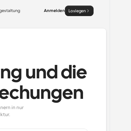
sgestaltung
Anmelden
Loslegen
ung und die
rechungen
ern in nur 
ktur.