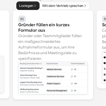
Loslegen
Mit dem Vertrieb sprechen
02
0
Gründer füllen ein kurzes 
S
Formular aus
Ca
Gründer oder Teammitglieder füllen 
pl
ein maßgeschneidertes 
Be
Aufnahmeformular aus, um ihre 
ba
Bedürfnisse und Meetingziele zu 
spezifizieren.