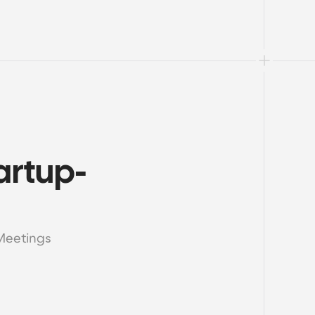
artup-
eetings 