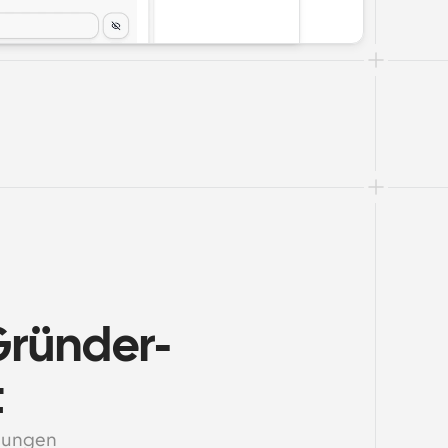
 Gründer-
t
ndungen