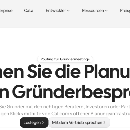
erprise
Cal.ai
Entwickler
Ressourcen
Prei
Routing für Gründermeetings
en Sie die Plan
on Gründerbesp
ie Gründer mit den richtigen Beratern, Investoren oder Partn
gen Klicks mithilfe von Cal.com's offener Planungsinfrastru
Loslegen
Mit dem Vertrieb sprechen