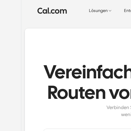
Lösungen
Ent
Vereinfach
Routen v
Verbinden S
weni