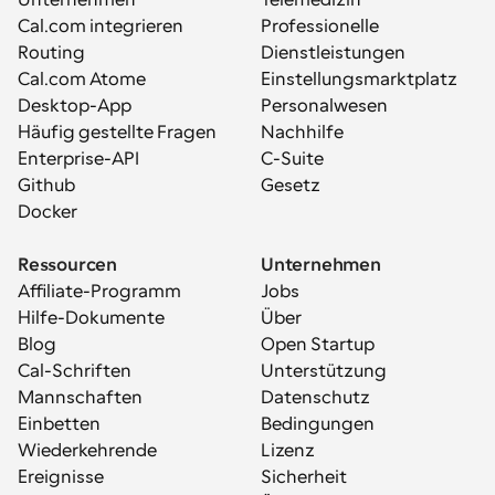
Unternehmen
Telemedizin
Cal.com integrieren
Professionelle 
Routing
Dienstleistungen
Cal.com Atome
Einstellungsmarktplatz
Desktop-App
Personalwesen
Häufig gestellte Fragen
Nachhilfe
Enterprise-API
C-Suite
Github
Gesetz
Docker
Ressourcen
Unternehmen
Affiliate-Programm
Jobs
Hilfe-Dokumente
Über
Blog
Open Startup
Cal-Schriften
Unterstützung
Mannschaften
Datenschutz
Einbetten
Bedingungen
Wiederkehrende 
Lizenz
Ereignisse
Sicherheit