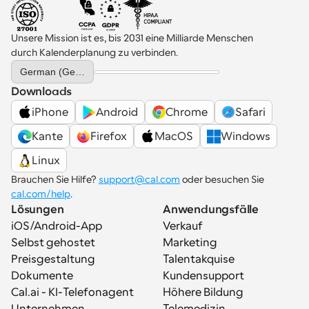
Unsere Mission ist es, bis 2031 eine Milliarde Menschen 
durch Kalenderplanung zu verbinden.
Select Language
German (Germany)
Downloads
iPhone
Android
Chrome
Safari
Kante
Firefox
MacOS
Windows
Linux
Brauchen Sie Hilfe? 
support@cal.com
 oder besuchen Sie 
cal.com/help
.
Lösungen
Anwendungsfälle
iOS/Android-App
Verkauf
Selbst gehostet
Marketing
Preisgestaltung
Talentakquise
Dokumente
Kundensupport
Cal.ai - KI-Telefonagent
Höhere Bildung