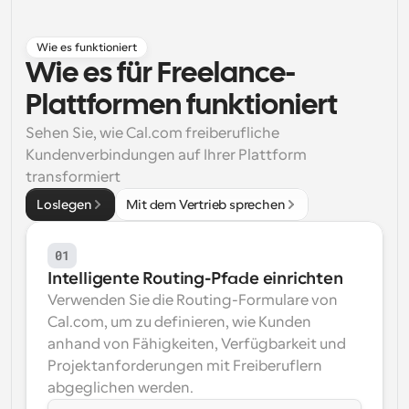
Arbeitsabläufe
Automatisieren Sie die Planung und Erinnerungen
Wie es funktioniert
Wie es für Freelance-
Blog
Plattformen funktioniert
Bleiben Sie auf dem Laufenden über die neuesten 
Nachrichten und Updates.
Sehen Sie, wie Cal.com freiberufliche 
Supercharged Planung mit KI-gestützten Anrufen
Kundenverbindungen auf Ihrer Plattform 
Sofortige Besprechungen
transformiert
Treffen Sie sich in wenigen Minuten mit Kunden
Loslegen
Mit dem Vertrieb sprechen
Dynamische Gruppenlinks
Nahtlos Meetings mit mehreren Personen buchen
01
Intelligente Routing-Pfade einrichten
Webhooks
Verwenden Sie die Routing-Formulare von 
Erhalten Sie eine Benachrichtigung, wenn etwas 
passiert
Cal.com, um zu definieren, wie Kunden 
anhand von Fähigkeiten, Verfügbarkeit und 
Projektanforderungen mit Freiberuflern 
abgeglichen werden.