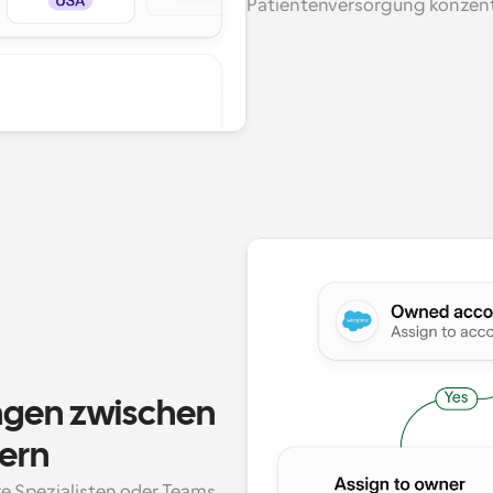
Patientenversorgung konzent
ngen zwischen 
ern
re Spezialisten oder Teams 