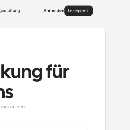
sgestaltung
Anmelden
Loslegen
nkung für
ms
mmer an den 