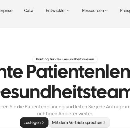
erprise
Cal.ai
Entwickler
Ressourcen
Prei
Routing für das Gesundheitswesen
ente Patientenle
esundheitstea
ren Sie die Patientenplanung und leiten Sie jede Anfrage i
richtigen Anbieter weiter.
Loslegen
Mit dem Vertrieb sprechen