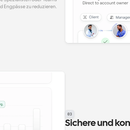
d Engpässe zu reduzieren.
03
Sichere und ko