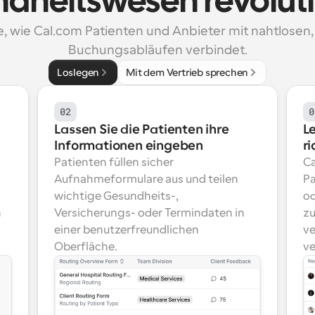
dheitswesen revoluti
, wie Cal.com Patienten und Anbieter mit nahtlosen, 
Buchungsabläufen verbindet.
Loslegen
Mit dem Vertrieb sprechen
02
0
Lassen Sie die Patienten ihre 
Le
Informationen eingeben
r
Patienten füllen sicher 
Ca
Aufnahmeformulare aus und teilen 
Pa
wichtige Gesundheits-, 
od
 
Versicherungs- oder Termindaten in 
zu
einer benutzerfreundlichen 
ve
Oberfläche.
ve