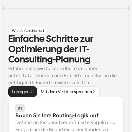
Arbeitsabläufe
Automatisieren Sie die Planung und Erinnerungen
Blog
Wie es funktioniert
Bleiben Sie auf dem Laufenden über die neuesten 
Einfache Schritte zur 
Nachrichten und Updates.
Supercharged Planung mit KI-gestützten Anrufen
Optimierung der IT-
Sofortige Besprechungen
Treffen Sie sich in wenigen Minuten mit Kunden
Consulting-Planung
Erfahren Sie, wie Cal.com Ihr Team dabei 
Dynamische Gruppenlinks
unterstützt, Kunden und Projekte mühelos an die 
Nahtlos Meetings mit mehreren Personen buchen
richtigen IT-Experten weiterzuleiten.
Webhooks
Loslegen
Mit dem Vertrieb sprechen
Erhalten Sie eine Benachrichtigung, wenn etwas 
passiert
01
Bauen Sie Ihre Routing-Logik auf
Definieren Sie benutzerdefinierte Regeln und 
Fragen, um die Bedürfnisse der Kunden zu 