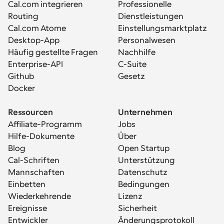
Cal.com integrieren
Professionelle 
Routing
Dienstleistungen
Cal.com Atome
Einstellungsmarktplatz
Desktop-App
Personalwesen
Häufig gestellte Fragen
Nachhilfe
Enterprise-API
C-Suite
Github
Gesetz
Docker
Ressourcen
Unternehmen
Affiliate-Programm
Jobs
Hilfe-Dokumente
Über
Blog
Open Startup
Cal-Schriften
Unterstützung
Mannschaften
Datenschutz
Einbetten
Bedingungen
Wiederkehrende 
Lizenz
Ereignisse
Sicherheit
Entwickler
Änderungsprotokoll