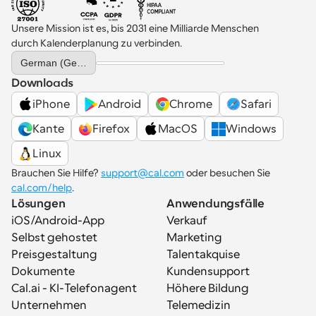
Unsere Mission ist es, bis 2031 eine Milliarde Menschen 
durch Kalenderplanung zu verbinden.
Select Language
German (Germany)
Downloads
iPhone
Android
Chrome
Safari
Kante
Firefox
MacOS
Windows
Linux
Brauchen Sie Hilfe? 
support@cal.com
 oder besuchen Sie 
cal.com/help
.
Lösungen
Anwendungsfälle
iOS/Android-App
Verkauf
Selbst gehostet
Marketing
Preisgestaltung
Talentakquise
Dokumente
Kundensupport
Cal.ai - KI-Telefonagent
Höhere Bildung
Unternehmen
Telemedizin